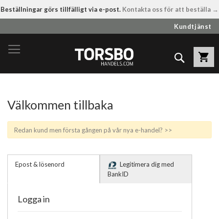
Beställningar görs tillfälligt via e-post.
Kontakta oss för att beställa →
Hoppa
Kundtjänst
till
innehållet
Sök
Välkommen tillbaka
Redan kund men första gången på vår nya e-handel? >>
Epost & lösenord
Legitimera dig med
BankID
Logga in