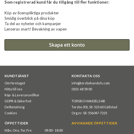
Som registrerad kund får du tillgång till fler funktioner:
Köp av licenspliktiga produkter
Smidig överblick på dina köp
Ta del av nyheter och kampanjer
Lanseras snart! Bevakning av vapen
Skapa ett konto
KUNDTJÄNST
KONTAKTA OSS
Om företaget
info@torsbohandels.com
Hitta till oss
0321-68 58 00
Köp- & Leveransvillkor
GDPR & Säkerhet
TORSBO HANDELS AB
Delbetalning
Torsbo 301, SE-523 60 Gällstad
Cookies
Org.nr: SE-556047-7225
ÖPPETTIDER
AVVIKANDE ÖPPETTIDER
Mån, Ons, Tor, Fre
09.00 - 18.00