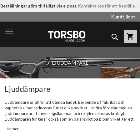
Beställningar görs tillfälligt via e-post.
Kontakta oss för att beställa →
Hoppa
Kundtjänst
till
innehållet
Sök
LJUDDÄMPARE
Ljuddämpare
Ljuddämpare är till för att dämpa ljudet. Beroende på fabrikat och
vapnets kaliber reduceras ljudet olika mycket – andra fördelar med en
ljuddämpare är att mynningsflamman och rekylen minskas kraftigt.
Ljuddämparen fungerar också som en balansvikt på pipan vilket ger ett
balanserat, stabilt och effektivt skytte på rörliga mål. På Torsbo
Läs mer
handels har ljuddämpare från kända tillverkare som Freyr & Devik med
marknadens lättaste ljuddämpare Featherwight 149 på endast 149g