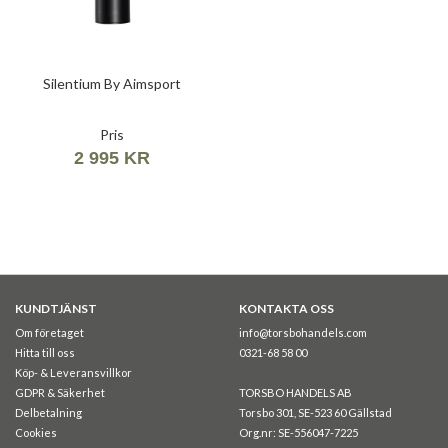
Silentium By Aimsport
Pris
2 995 KR
KUNDTJÄNST
KONTAKTA OSS
Om företaget
info@torsbohandels.com
Hitta till oss
0321-68 58 00
Köp- & Leveransvillkor
GDPR & Säkerhet
TORSBO HANDELS AB
Delbetalning
Torsbo 301, SE-523 60 Gällstad
Cookies
Org.nr: SE-556047-7225