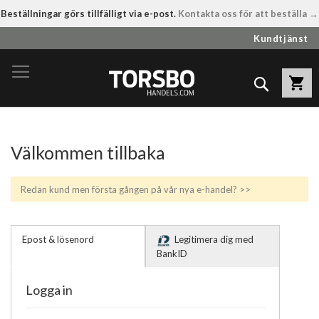
Beställningar görs tillfälligt via e-post.
Kontakta oss för att beställa →
Hoppa
Kundtjänst
till
innehållet
Sök
Välkommen tillbaka
Redan kund men första gången på vår nya e-handel? >>
Epost & lösenord
Legitimera dig med
BankID
Logga in