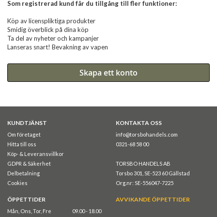
Som registrerad kund får du tillgång till fler funktioner:
Köp av licenspliktiga produkter
Smidig överblick på dina köp
Ta del av nyheter och kampanjer
Lanseras snart! Bevakning av vapen
Skapa ett konto
KUNDTJÄNST
KONTAKTA OSS
Om företaget
info@torsbohandels.com
Hitta till oss
0321-68 58 00
Köp- & Leveransvillkor
GDPR & Säkerhet
TORSBO HANDELS AB
Delbetalning
Torsbo 301, SE-523 60 Gällstad
Cookies
Org.nr: SE-556047-7225
ÖPPETTIDER
AVVIKANDE ÖPPETTIDER
Mån, Ons, Tor, Fre
09.00 - 18.00