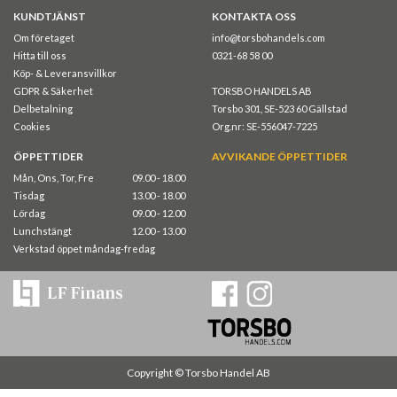
KUNDTJÄNST
KONTAKTA OSS
Om företaget
info@torsbohandels.com
Hitta till oss
0321-68 58 00
Köp- & Leveransvillkor
GDPR & Säkerhet
TORSBO HANDELS AB
Delbetalning
Torsbo 301, SE-523 60 Gällstad
Cookies
Org.nr: SE-556047-7225
ÖPPETTIDER
AVVIKANDE ÖPPETTIDER
Mån, Ons, Tor, Fre
09.00 - 18.00
Tisdag
13.00 - 18.00
Lördag
09.00 - 12.00
Lunchstängt
12.00 - 13.00
Verkstad öppet måndag-fredag
Copyright © Torsbo Handel AB