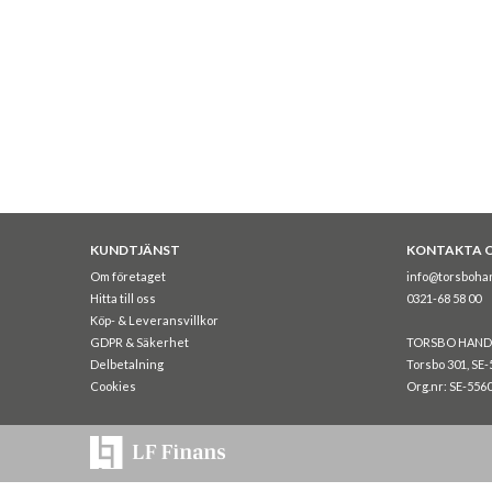
KUNDTJÄNST
KONTAKTA 
Om företaget
info@torsboha
Hitta till oss
0321-68 58 00
Köp- & Leveransvillkor
GDPR & Säkerhet
TORSBO HAND
Delbetalning
Torsbo 301, SE-
Cookies
Org.nr: SE-556