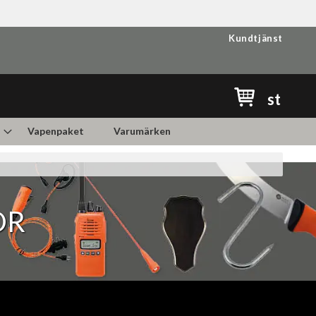
Kundtjänst
Min kundvag
st
Vapenpaket
Varumärken
OR