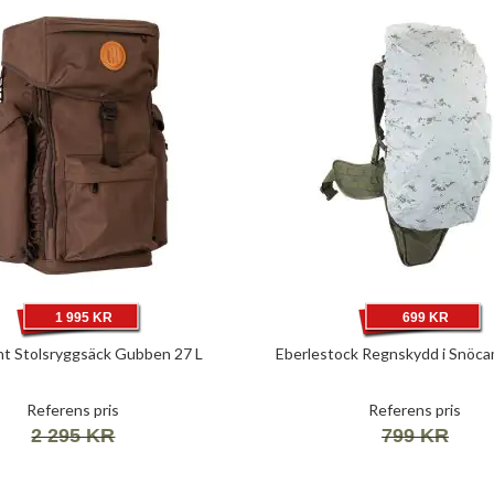
1 995 KR
699 KR
t Stolsryggsäck Gubben 27 L
Eberlestock Regnskydd i Snöca
Referens pris
Referens pris
2 295 KR
799 KR