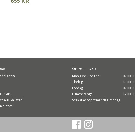
655 KR
OSS
ÖPPETTIDER
ndels.com
Mån, Ons, Tor, Fre
09.00 - 
Tisdag
13.00 - 
Lördag
09.00 - 
ELS AB
Lunchstängt
12.00 - 
523 60 Gällstad
Verkstad öppet måndag-fredag
047-7225