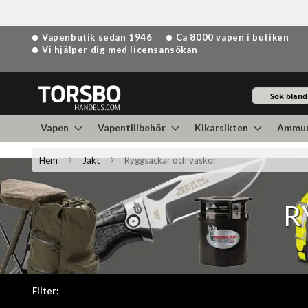
Hoppa
Vapenbutik sedan 1946
Ca 8000 vapen i butiken
till
Vi hjälper dig med licensansökan
innehållet
Sök
Vapen
Vapentillbehör
Kikarsikten
Ammun
Hem
Jakt
Ryggsäckar och väskor
R
Filter: