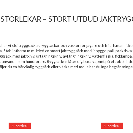
 STORLEKAR – STORT UTBUD JAKTRY
 har vi stolsryggsäckar, ryggsäckar och väskor för jägare och friluftsmänniskor
 Stabilotherm m.m. Med en smart jaktryggsäck med inbyggd pall, praktiska fic
ryggsäck med jaktkniv, urtagningskniv, avfångningskniv, vattenflaska, ficklam
t använda som hundförare. Ryggsäcken låter dig bära vapnet på ett obehindr
Väljer du en bärvänlig ryggsäck eller väska med molle har du inga begränsnin
Superdeal
Superdeal