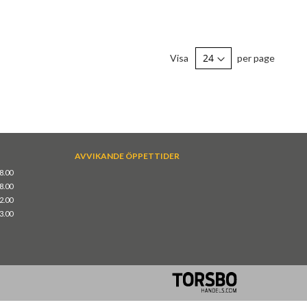
Visa
per page
AVVIKANDE ÖPPETTIDER
18.00
18.00
12.00
13.00