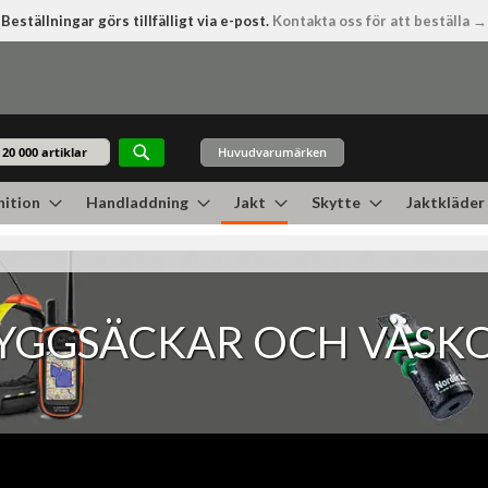
Beställningar görs tillfälligt via e-post.
Kontakta oss för att beställa →
Huvudvarumärken
Sök
ition
Handladdning
Jakt
Skytte
Jaktkläder
YGGSÄCKAR OCH VÄSK