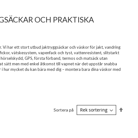
GGSÄCKAR OCH PRAKTISKA
. Vi har ett stort utbud jaktryggsäckar och väskor för jakt, vandring
kor, vätskesystem, vapenfack och tyst, vattenresistent, slitstarkt
pa, hörselskydd, GPS, första förband, termos och matsäck utan
at sätt men med enkel åtkomst till vapnet när det uppstår snabba
gar i hur mycket du kan bära med dig – montera bara dina väskor med
Sätt
Sortera på
fallande
sorterin