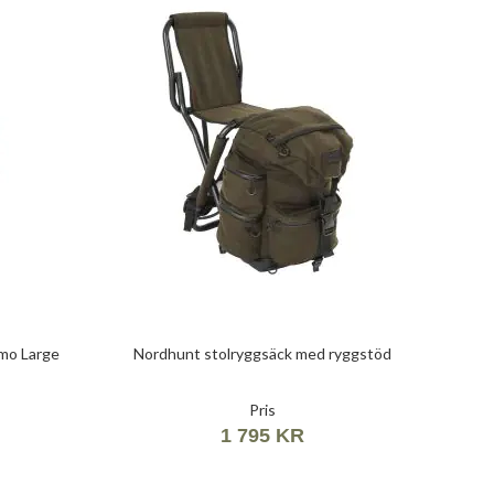
mo Large
Nordhunt stolryggsäck med ryggstöd
Pris
1 795 KR