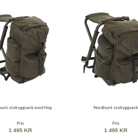
unt stolryggsäck mod Hög
Nordhunt stolryggsäc
Pris
Pris
1 495 KR
1 495 KR