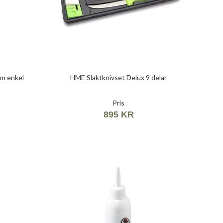
m enkel
HME Slaktknivset Delux 9 delar
Pris
895 KR