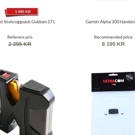
1 995 KR
t Stolsryggsäck Gubben 27 L
Garmin Alpha 300 Handen
Referens pris
Recommended price
2 295 KR
8 195 KR