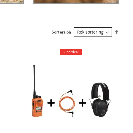
Sätt
Sortera på
fallande
sorterin
Superdeal