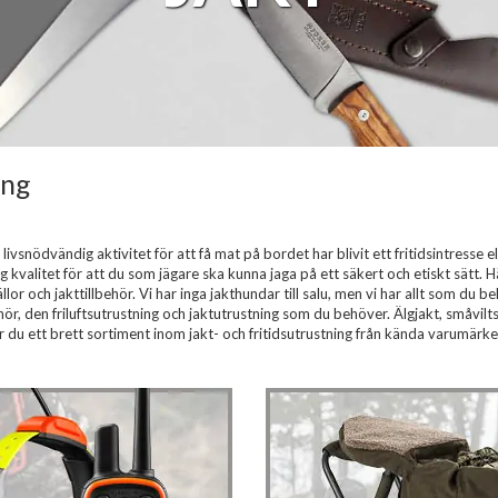
ing
vsnödvändig aktivitet för att få mat på bordet har blivit ett fritidsintresse el
h hög kvalitet för att du som jägare ska kunna jaga på ett säkert och etiskt sätt. 
llor och jakttillbehör. Vi har inga jakthundar till salu, men vi har allt som du
hör, den friluftsutrustning och jaktutrustning som du behöver. Älgjakt, småviltsj
du ett brett sortiment inom jakt- och fritidsutrustning från kända varumärken t