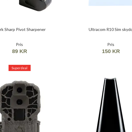
k Sharp Pivot Sharpener
Ultracom R10 Sim skyd
Pris
Pris
89 KR
150 KR
Superdeal