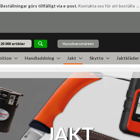
Beställningar görs tillfälligt via e-post.
Kontakta oss för att beställa →
Huvudvarumärken
Sök
ition
Handladdning
Jakt
Skytte
Jaktkläder
JAKT