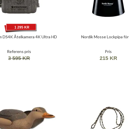
1 295 KR
m DS4K Åtelkamera 4K Ultra HD
Nordik Mosse Lockpipa för
Referens pris
Pris
3 595 KR
215 KR