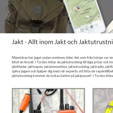
Jakt - Allt inom Jakt och Jaktutrustn
Människan har jagat sedan urminnes tider, det som från början var en li
blivit en livsstil. I Torsbo hittar du jaktutrustning till låga priser oc
jaktkläder, jaktvapen, jaktammunition, jaktutrustning, jaktradio, jaktfä
själva jägare och hjälper dig med vår expertis att hitta de vapentillbe
jaktutrustning kommer du lyckas bättre på jaktpasset! I Torsbo hittar 