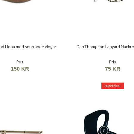
nd Hona med snurrande vingar
DanThompson Lanyard Nackre
Pris
Pris
150 KR
75 KR
Superdeal