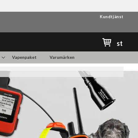
Kundtjänst
Min kundvag
st
Vapenpaket
Varumärken