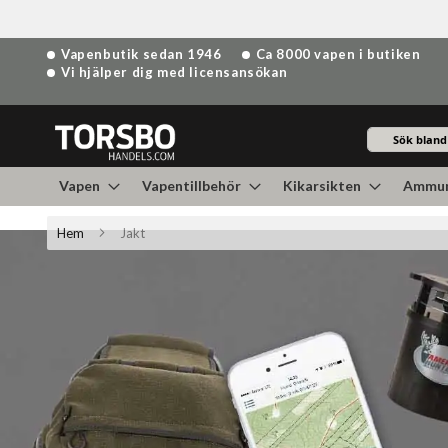
Hoppa
Vapenbutik sedan 1946
Ca 8000 vapen i butiken
till
Vi hjälper dig med licensansökan
innehållet
Sök
Vapen
Vapentillbehör
Kikarsikten
Ammun
Hem
Jakt