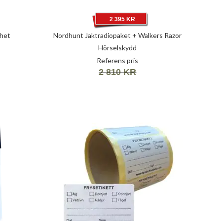
2 395 KR
het
Nordhunt Jaktradiopaket + Walkers Razor
Hörselskydd
Referens pris
2 810 KR