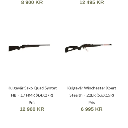
8 900 KR
12 495 KR
Kulgevär Sako Quad Syntet
Kulgevär Winchester Xpert
HB - .17 HMR (4,4X27R)
Stealth - .22LR (5,6X15R)
Pris
Pris
12 900 KR
6 995 KR