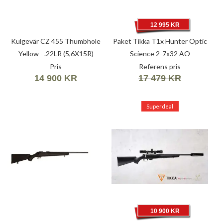
12 995 KR
Kulgevär CZ 455 Thumbhole
Paket Tikka T1x Hunter Optic
Yellow - .22LR (5,6X15R)
Science 2-7x32 AO
Freyr&Devik 88
Pris
Referens pris
14 900 KR
17 479 KR
Superdeal
10 900 KR