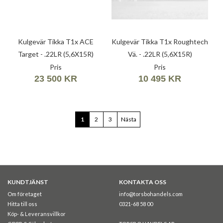
Kulgevär Tikka T1x ACE
Kulgevär Tikka T1x Roughtech
Target - .22LR (5,6X15R)
Vä. - .22LR (5,6X15R)
Pris
Pris
23 500 KR
10 495 KR
Page
You're
Page
Page
1
2
3
Nästa
currently
reading
page
KUNDTJÄNST
KONTAKTA OSS
Om företaget
info@torsbohandels.com
Hitta till oss
0321-68 58 00
Köp- & Leveransvillkor