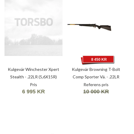
8 450 KR
Kulgevär Winchester Xpert
Kulgevär Browning T-Bolt
Stealth - .22LR (5,6X15R)
Comp Sporter Vä. - .22LR
(5,6X15R)
Pris
Referens pris
6 995 KR
10 000 KR