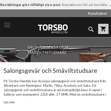
Beställningar görs tillfälligt via e-post.
Kontakta oss för att beställa →
Hoppa
Kundtjänst
till
innehållet
Sök
SALONGSGEVÄR OCH
SMÅVILTSSTUDSARE
Salongsgevär och Småviltstudsare
På Torsbo Handels kan du köpa salongsgevär och småviltstudsare från
tillverkare som Remington
Marlin, Tikka, Anschutz och Sako. Ett
salongsgevär och småviltstudsare är ett licenspliktigt klass 4 vapen i
kalibrar som exempelvis .22LR eller .17 HMR. Med en småviltstudsare i
dessa kalibrar får du jaga småvilt som ripa, kråka, kaja, duva, mink.
Läs mer
Många jägare och skyttar väljer att öva sitt skytte och övningsskjuta
med ett kulgevär i kaliber .22LR eller .17 HMR. Dels för att bli en bättre