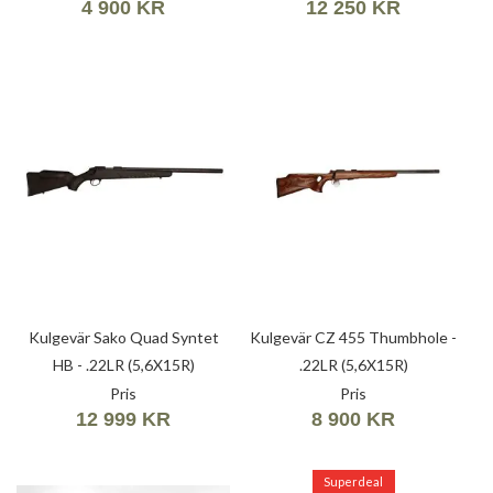
4 900 KR
12 250 KR
Kulgevär Sako Quad Syntet
Kulgevär CZ 455 Thumbhole -
HB - .22LR (5,6X15R)
.22LR (5,6X15R)
Pris
Pris
12 999 KR
8 900 KR
Superdeal