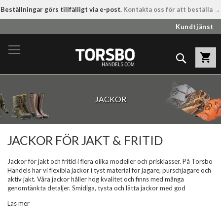
Beställningar görs tillfälligt via e-post.
Kontakta oss för att beställa →
Hoppa
Kundtjänst
till
innehållet
Sök
JACKOR
JACKOR FÖR JAKT & FRITID
Jackor för jakt och fritid i flera olika modeller och prisklasser. På Torsbo
Handels har vi flexibla jackor i tyst material för jägare, pürschjägare och
aktiv jakt. Våra jackor håller hög kvalitet och finns med många
genomtänkta detaljer. Smidiga, tysta och lätta jackor med god
andningsförmåga, ventilationsmöjligheter, praktiska fickor och
Läs mer
vattentäta egenskaper – Covertex, Goretex, Neonordic 200 m.m. Vi har
jackor och jaktkläder från bland annat Härkila, Nordhunt, Pinewood och