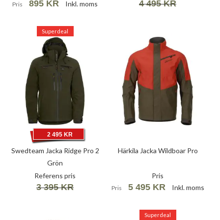
895 KR
4 495 KR
Inkl. moms
Pris
Superdeal
2 495 KR
Swedteam Jacka Ridge Pro 2
Härkila Jacka Wildboar Pro
Grön
Referens pris
Pris
3 395 KR
5 495 KR
Inkl. moms
Pris
Superdeal