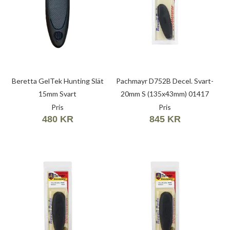
Beretta GelTek Hunting Slät
Pachmayr D752B Decel. Svart-
15mm Svart
20mm S (135x43mm) 01417
Pris
Pris
480 KR
845 KR