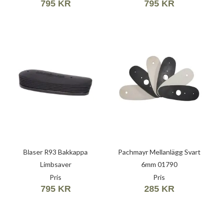
795 KR
795 KR
Blaser R93 Bakkappa
Pachmayr Mellanlägg Svart
Limbsaver
6mm 01790
Pris
Pris
795 KR
285 KR