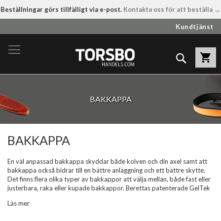
Beställningar görs tillfälligt via e-post.
Kontakta oss för att beställa →
Hoppa
Kundtjänst
till
innehållet
Sök
BAKKAPPA
BAKKAPPA
En väl anpassad bakkappa skyddar både kolven och din axel samt att
bakkappa också bidrar till en bättre anläggning och ett bättre skytte.
Det finns flera olika typer av bakkappor att välja mellan, både fast eller
justerbara, raka eller kupade bakkappor. Berettas patenterade GelTek
bakkappa är en innovativ produkt för dig som tillbringa mycket tid på
Läs mer
skjutbanan. Den är konstruerad av ett mjukt och tåligt polymerskal med
en rekylabsorberande, gelélik silikonkärna som fördelar rekyler över