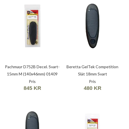
Pachmayr D752B Decel. Svart-
Beretta GelTek Competition
15mm M (140x46mm) 01409
Slät 18mm Svart
Pris
Pris
845 KR
480 KR