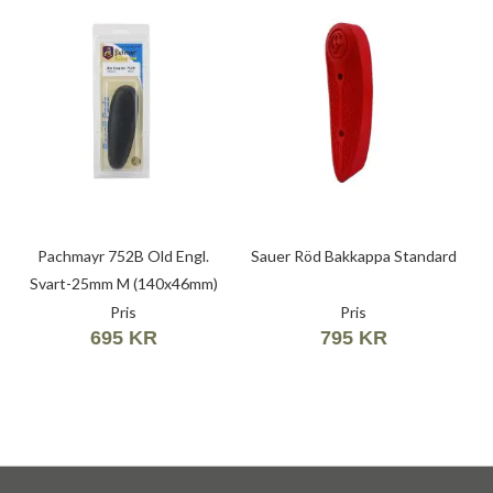
Pachmayr 752B Old Engl.
Sauer Röd Bakkappa Standard
Svart-25mm M (140x46mm)
01612
Pris
Pris
695 KR
795 KR