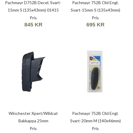
Pachmayr D752B Decel. Svart-
Pachmayr 752B Old Engl.
15mm S (135x43mm) 01415
Svart-15mm S (135x43mm)
01625
Pris
Pris
845 KR
695 KR
Winchester Xpert/Wildcat
Pachmayr 752B Old Engl.
Bakkappa 25mm
Svart-20mm M (140x46mm)
01618
Pris
Pris