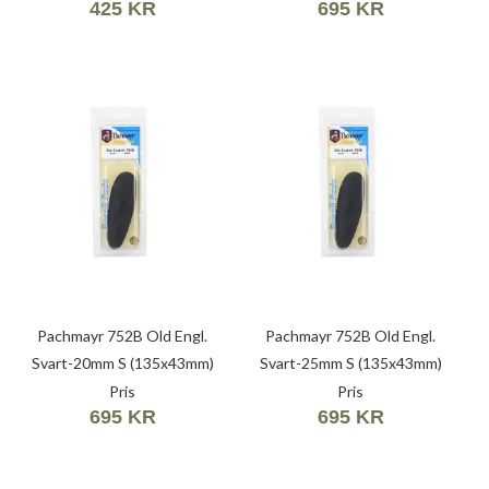
425 KR
695 KR
Pachmayr 752B Old Engl.
Pachmayr 752B Old Engl.
Svart-20mm S (135x43mm)
Svart-25mm S (135x43mm)
01629
01621
Pris
Pris
695 KR
695 KR