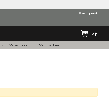
Kundtjänst
Min kundvag
st
Vapenpaket
Varumärken