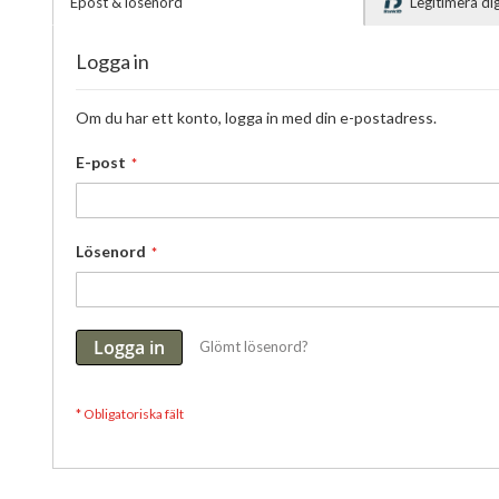
Epost & lösenord
Legitimera d
Logga in
Om du har ett konto, logga in med din e-postadress.
E-post
Lösenord
Logga in
Glömt lösenord?