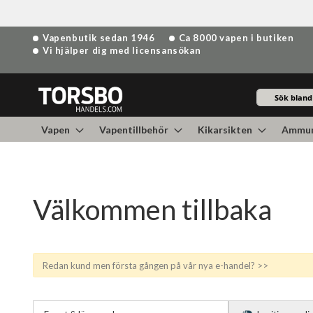
Hoppa
Vapenbutik sedan 1946
Ca 8000 vapen i butiken
till
Vi hjälper dig med licensansökan
innehållet
Sök
Vapen
Vapentillbehör
Kikarsikten
Ammun
Välkommen tillbaka
Redan kund men första gången på vår nya e-handel? >>