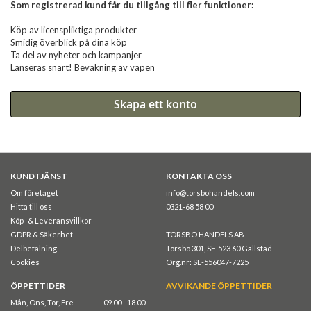
Som registrerad kund får du tillgång till fler funktioner:
Köp av licenspliktiga produkter
Smidig överblick på dina köp
Ta del av nyheter och kampanjer
Lanseras snart! Bevakning av vapen
Skapa ett konto
KUNDTJÄNST
KONTAKTA OSS
Om företaget
info@torsbohandels.com
Hitta till oss
0321-68 58 00
Köp- & Leveransvillkor
GDPR & Säkerhet
TORSBO HANDELS AB
Delbetalning
Torsbo 301, SE-523 60 Gällstad
Cookies
Org.nr: SE-556047-7225
ÖPPETTIDER
AVVIKANDE ÖPPETTIDER
Mån, Ons, Tor, Fre
09.00 - 18.00