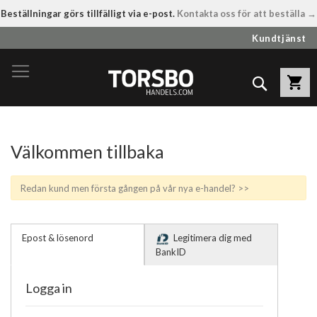
Beställningar görs tillfälligt via e-post.
Kontakta oss för att beställa →
Hoppa
Kundtjänst
till
innehållet
Sök
Välkommen tillbaka
Redan kund men första gången på vår nya e-handel? >>
Epost & lösenord
Legitimera dig med
BankID
Logga in