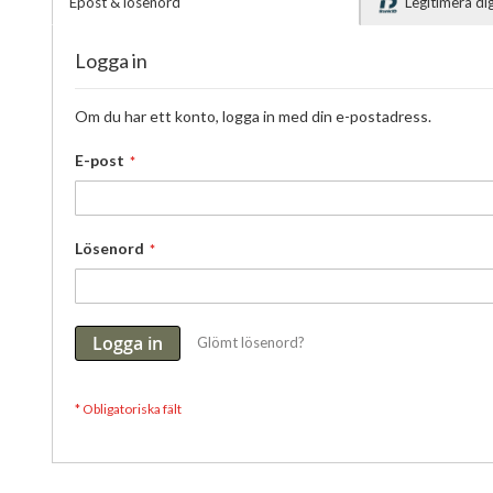
Epost & lösenord
Legitimera d
Logga in
Om du har ett konto, logga in med din e-postadress.
E-post
Lösenord
Logga in
Glömt lösenord?