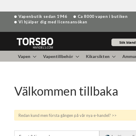
Hoppa
Vapenbutik sedan 1946
Ca 8000 vapen i butiken
till
Vi hjälper dig med licensansökan
innehållet
Sök
Vapen
Vapentillbehör
Kikarsikten
Ammun
Välkommen tillbaka
Redan kund men första gången på vår nya e-handel? >>