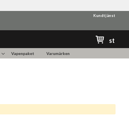
Kundtjänst
Min kundvag
st
Vapenpaket
Varumärken