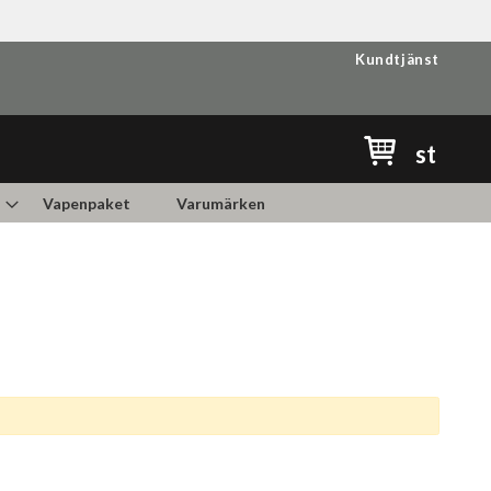
Kundtjänst
Min kundvag
st
Vapenpaket
Varumärken