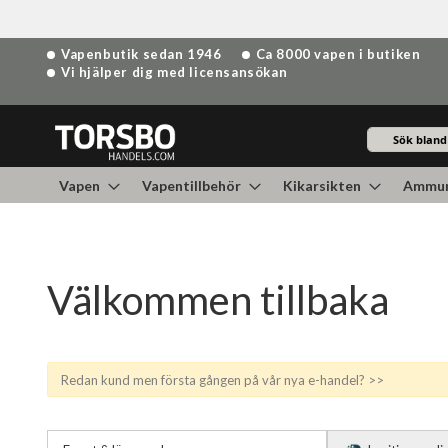
Hoppa
Vapenbutik sedan 1946
Ca 8000 vapen i butiken
till
Vi hjälper dig med licensansökan
innehållet
Sök
Vapen
Vapentillbehör
Kikarsikten
Ammun
Välkommen tillbaka
Redan kund men första gången på vår nya e-handel? >>