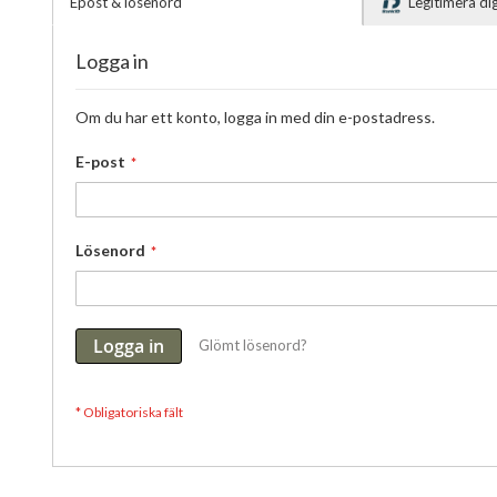
Epost & lösenord
Legitimera d
Logga in
Om du har ett konto, logga in med din e-postadress.
E-post
Lösenord
Logga in
Glömt lösenord?