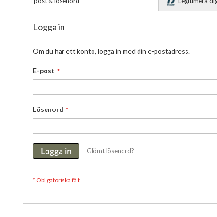
Epost & lösenord
Legitimera d
Logga in
Om du har ett konto, logga in med din e-postadress.
E-post
Lösenord
Logga in
Glömt lösenord?