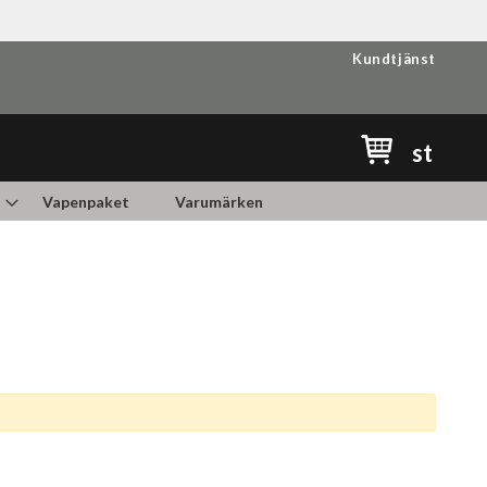
Kundtjänst
Min kundvag
st
Vapenpaket
Varumärken