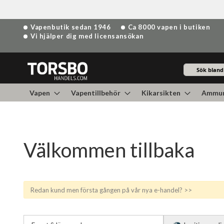
Hoppa
Vapenbutik sedan 1946
Ca 8000 vapen i butiken
till
Vi hjälper dig med licensansökan
innehållet
Sök
Vapen
Vapentillbehör
Kikarsikten
Ammun
Välkommen tillbaka
Redan kund men första gången på vår nya e-handel? >>