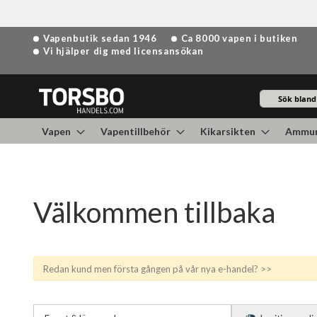
Hoppa
Vapenbutik sedan 1946
Ca 8000 vapen i butiken
till
Vi hjälper dig med licensansökan
innehållet
Sök
Vapen
Vapentillbehör
Kikarsikten
Ammun
Välkommen tillbaka
Redan kund men första gången på vår nya e-handel? >>