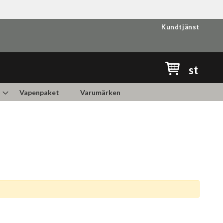
Kundtjänst
Min kundvag
st
Vapenpaket
Varumärken