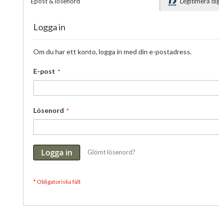
Epost & lösenord
Legitimera d
Logga in
Om du har ett konto, logga in med din e-postadress.
E-post
Lösenord
Logga in
Glömt lösenord?