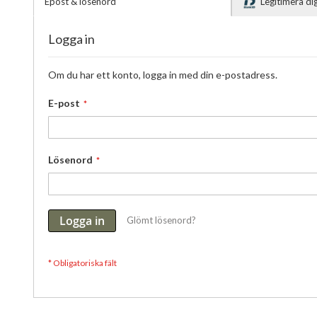
Epost & lösenord
Legitimera d
Logga in
Om du har ett konto, logga in med din e-postadress.
E-post
Lösenord
Logga in
Glömt lösenord?