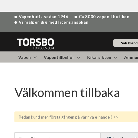
Hoppa
Vapenbutik sedan 1946
Ca 8000 vapen i butiken
till
Vi hjälper dig med licensansökan
innehållet
Sök
Vapen
Vapentillbehör
Kikarsikten
Ammun
Välkommen tillbaka
Redan kund men första gången på vår nya e-handel? >>