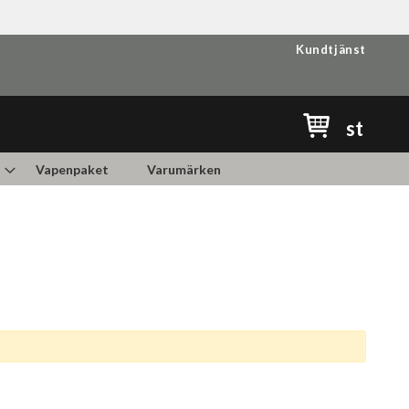
Kundtjänst
Min kundvag
st
Vapenpaket
Varumärken