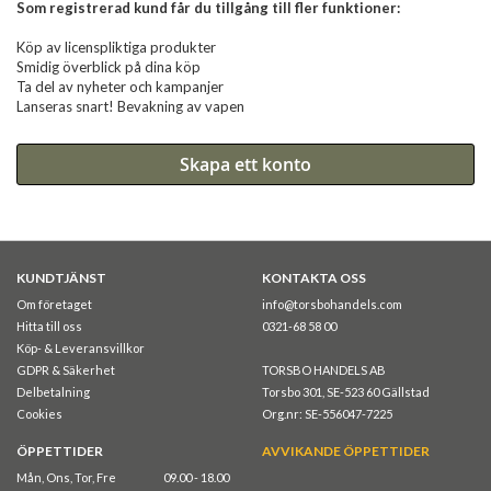
Som registrerad kund får du tillgång till fler funktioner:
Köp av licenspliktiga produkter
Smidig överblick på dina köp
Ta del av nyheter och kampanjer
Lanseras snart! Bevakning av vapen
Skapa ett konto
KUNDTJÄNST
KONTAKTA OSS
Om företaget
info@torsbohandels.com
Hitta till oss
0321-68 58 00
Köp- & Leveransvillkor
GDPR & Säkerhet
TORSBO HANDELS AB
Delbetalning
Torsbo 301, SE-523 60 Gällstad
Cookies
Org.nr: SE-556047-7225
ÖPPETTIDER
AVVIKANDE ÖPPETTIDER
Mån, Ons, Tor, Fre
09.00 - 18.00