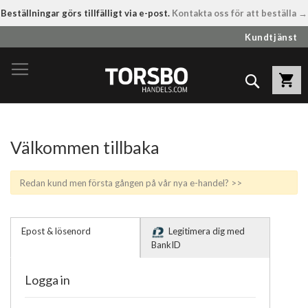
Beställningar görs tillfälligt via e-post.
Kontakta oss för att beställa →
Hoppa
Kundtjänst
till
innehållet
Sök
Välkommen tillbaka
Redan kund men första gången på vår nya e-handel? >>
Epost & lösenord
Legitimera dig med
BankID
Logga in