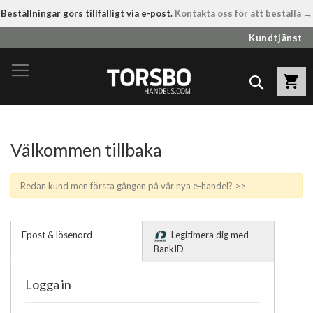
Beställningar görs tillfälligt via e-post.
Kontakta oss för att beställa →
Hoppa
Kundtjänst
till
innehållet
Sök
Välkommen tillbaka
Redan kund men första gången på vår nya e-handel? >>
Epost & lösenord
Legitimera dig med
BankID
Logga in