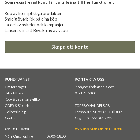
Som registrerad kund får du tillgång till fler funktioner:
Köp av licenspliktiga produkter
Smidig överblick på dina köp
Ta del av nyheter och kampanjer
Lanseras snart! Bevakning av vapen
Skapa ett konto
KUNDTJÄNST
KONTAKTA OSS
Om företaget
info@torsbohandels.com
Hitta till oss
0321-68 58 00
Köp- & Leveransvillkor
GDPR & Säkerhet
TORSBO HANDELS AB
Delbetalning
Torsbo 301, SE-523 60 Gällstad
Cookies
Org.nr: SE-556047-7225
ÖPPETTIDER
AVVIKANDE ÖPPETTIDER
Mån, Ons, Tor, Fre
09.00 - 18.00