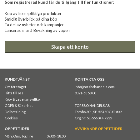
Som registrerad kund får du tillgång till fler funktioner:
Köp av licenspliktiga produkter
Smidig överblick på dina köp
Ta del av nyheter och kampanjer
Lanseras snart! Bevakning av vapen
Skapa ett konto
KUNDTJÄNST
KONTAKTA OSS
Om företaget
info@torsbohandels.com
Hitta till oss
0321-68 58 00
Köp- & Leveransvillkor
GDPR & Säkerhet
TORSBO HANDELS AB
Delbetalning
Torsbo 301, SE-523 60 Gällstad
Cookies
Org.nr: SE-556047-7225
ÖPPETTIDER
AVVIKANDE ÖPPETTIDER
Mån, Ons, Tor, Fre
09.00 - 18.00