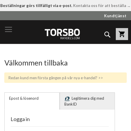
Beställningar görs tillfälligt via e-post.
Kontakta oss för att beställa →
Hoppa
Kundtjänst
till
innehållet
Sök
Välkommen tillbaka
Redan kund men första gången på vår nya e-handel? >>
Epost & lösenord
Legitimera dig med
BankID
Logga in