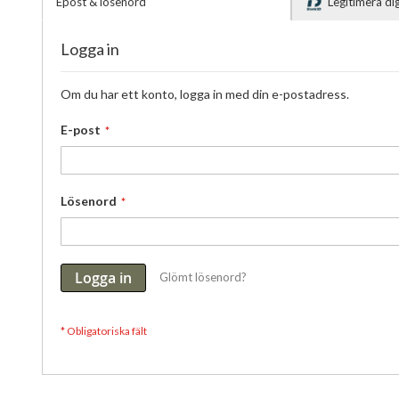
Epost & lösenord
Legitimera d
Logga in
Om du har ett konto, logga in med din e-postadress.
E-post
Lösenord
Logga in
Glömt lösenord?