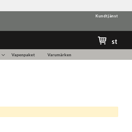
Kundtjänst
Min kundvag
st
Vapenpaket
Varumärken