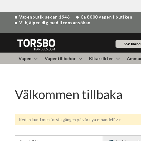
Hoppa
Vapenbutik sedan 1946
Ca 8000 vapen i butiken
till
Vi hjälper dig med licensansökan
innehållet
Sök
Vapen
Vapentillbehör
Kikarsikten
Ammun
Välkommen tillbaka
Redan kund men första gången på vår nya e-handel? >>