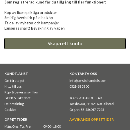
Som registrerad kund får du tillgång till fler funktioner:
Köp av licenspliktiga produkter
Smidig överblick på dina köp
Ta del av nyheter och kampanjer
Lanseras snart! Bevakning av vapen
Skapa ett konto
KUNDTJÄNST
KONTAKTA OSS
Om företaget
info@torsbohandels.com
Hitta till oss
0321-68 58 00
Köp- & Leveransvillkor
GDPR & Säkerhet
TORSBO HANDELS AB
Delbetalning
Torsbo 301, SE-523 60 Gällstad
Cookies
Org.nr: SE-556047-7225
ÖPPETTIDER
AVVIKANDE ÖPPETTIDER
Mån, Ons, Tor, Fre
09.00 - 18.00