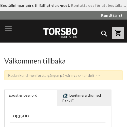
Beställningar görs tillfälligt via e-post.
Kontakta oss för att beställa →
Hoppa
Kundtjänst
till
innehållet
Sök
Välkommen tillbaka
Redan kund men första gången på vår nya e-handel? >>
Epost & lösenord
Legitimera dig med
BankID
Logga in