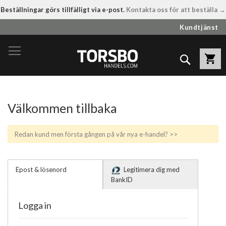
Beställningar görs tillfälligt via e-post.
Kontakta oss för att beställa →
Hoppa
Kundtjänst
till
innehållet
Sök
Välkommen tillbaka
Redan kund men första gången på vår nya e-handel? >>
Epost & lösenord
Legitimera dig med
BankID
Logga in