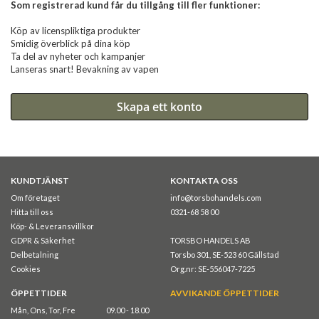
Som registrerad kund får du tillgång till fler funktioner:
Köp av licenspliktiga produkter
Smidig överblick på dina köp
Ta del av nyheter och kampanjer
Lanseras snart! Bevakning av vapen
Skapa ett konto
KUNDTJÄNST
KONTAKTA OSS
Om företaget
info@torsbohandels.com
Hitta till oss
0321-68 58 00
Köp- & Leveransvillkor
GDPR & Säkerhet
TORSBO HANDELS AB
Delbetalning
Torsbo 301, SE-523 60 Gällstad
Cookies
Org.nr: SE-556047-7225
ÖPPETTIDER
AVVIKANDE ÖPPETTIDER
Mån, Ons, Tor, Fre
09.00 - 18.00