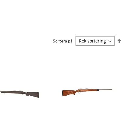
Sätt
Sortera på
fallande
sorterin