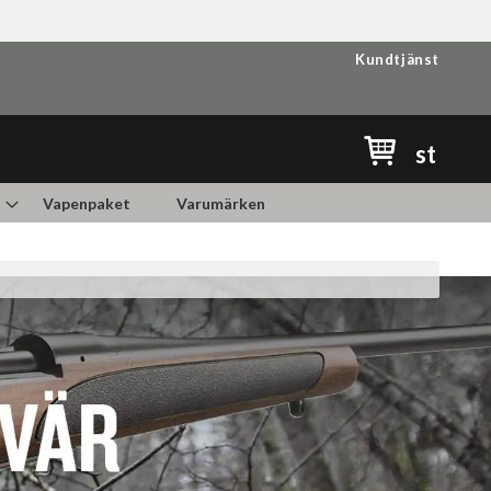
Kundtjänst
Min kundvag
st
Vapenpaket
Varumärken