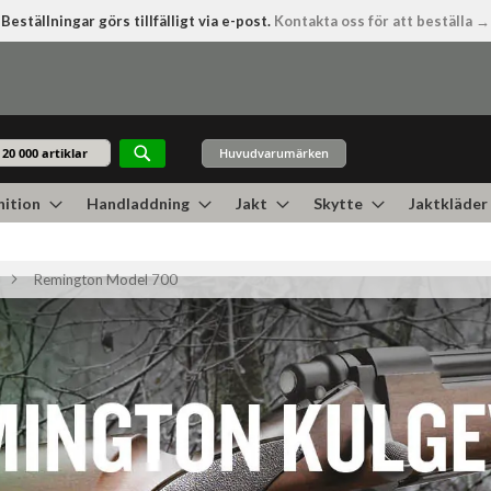
Beställningar görs tillfälligt via e-post.
Kontakta oss för att beställa →
Huvudvarumärken
Sök
ition
Handladdning
Jakt
Skytte
Jaktkläder
Remington Model 700