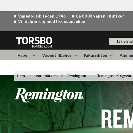
Hoppa
Vapenbutik sedan 1946
Ca 8000 vapen i butiken
till
Vi hjälper dig med licensansökan
innehållet
Sök
Vapen
Vapentillbehör
Kikarsikten
Ammun
Hem
Varumärken
Remington
Remington Kulgevär