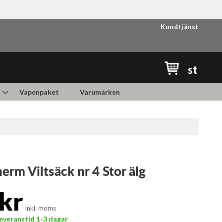
Kundtjänst
Min kundvag
st
Vapenpaket
Varumärken
herm Viltsäck nr 4 Stor älg
kr
Inkl. moms
 Leveranstid 1-3 dagar