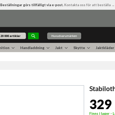
Beställningar görs tillfälligt via e-post.
Kontakta oss för att beställa →
Huvudvarumärken
Sök
ition
Handladdning
Jakt
Skytte
Jaktkläder
Stabilot
329 
Finns i lager -