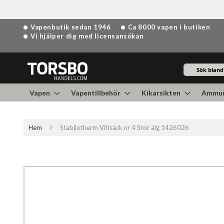
Hoppa
Vapenbutik sedan 1946
Ca 8000 vapen i butiken
till
Vi hjälper dig med licensansökan
innehållet
Sök
Vapen
Vapentillbehör
Kikarsikten
Ammun
Hem
Stabilotherm Viltsäck nr 4 Stor älg 1426026
Hoppa
till
slutet
av
bildgalleriet