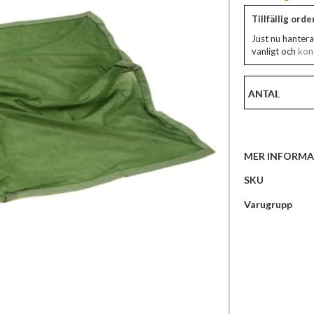
Tillfällig ord
Just nu hantera
vanligt och
kont
ANTAL
MER INFORMA
Mer
SKU
information
Varugrupp