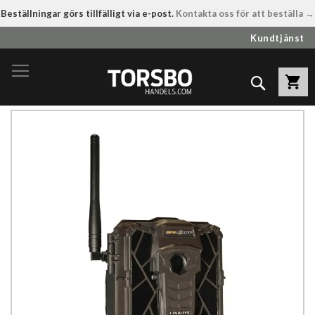
Beställningar görs tillfälligt via e-post.
Kontakta oss för att beställa →
Hoppa
Kundtjänst
till
innehållet
Sök
Hoppa
till
slutet
av
bildgalleriet