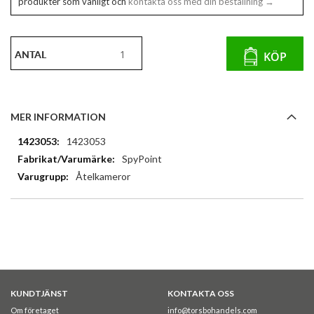
produkter som vanligt och
kontakta oss med din beställning →
ANTAL
KÖP
MER INFORMATION
Mer
1423053
information
SpyPoint
Åtelkameror
KUNDTJÄNST
KONTAKTA OSS
Om företaget
info@torsbohandels.com