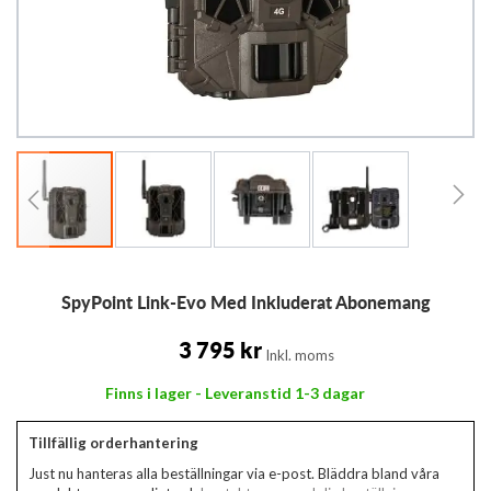
Hoppa
SpyPoint Link-Evo Med Inkluderat Abonemang
till
början
av
3 795 kr
Inkl. moms
bildgalleriet
Finns i lager - Leveranstid 1-3 dagar
Tillfällig orderhantering
Just nu hanteras alla beställningar via e-post. Bläddra bland våra