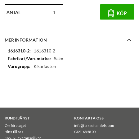
ANTAL
KÖP
MER INFORMATION
Mer
1616310-2
information
Sako
Kikarfästen
KUNDTJÄNST
KONTAKTA OSS
Om företaget
info@torsbohandels.com
Hitta till oss
0321-68 58 00
Köp- & Leveransvillkor