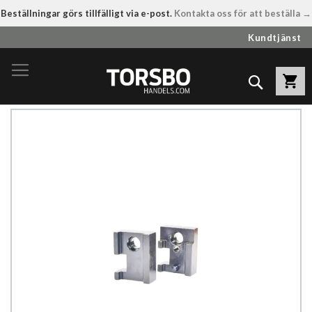
Beställningar görs tillfälligt via e-post.
Kontakta oss för att beställa →
Hoppa
Kundtjänst
till
innehållet
Sök
Hoppa
till
slutet
av
bildgalleriet