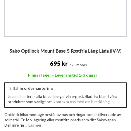
Hoppa
Sako Optilock Mount Base S Rostfria Lång Låda (IV-V)
till
början
av
695 kr
Inkl. moms
bildgalleriet
Finns i lager - Leveranstid 1-3 dagar
Tillfällig orderhantering
Just nu hanteras alla beställningar via e-post. Bläddra bland våra
produkter som vanligt och
kontakta oss med din beställning →
Optilock kikarmontage består av bas och ringar och är tillverkade av
solit stål, Cr-Mo legering eller rostfritt, precis som ditt Sakovapen.
Den inre rin
... Läs mer