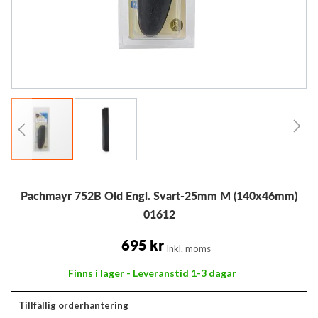
Hoppa
Pachmayr 752B Old Engl. Svart-25mm M (140x46mm)
till
början
01612
av
bildgalleriet
695 kr
Inkl. moms
Finns i lager - Leveranstid 1-3 dagar
Tillfällig orderhantering