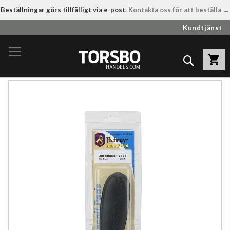
Beställningar görs tillfälligt via e-post.
Kontakta oss för att beställa →
Hoppa
Kundtjänst
till
innehållet
Sök
Hoppa
till
slutet
av
bildgalleriet