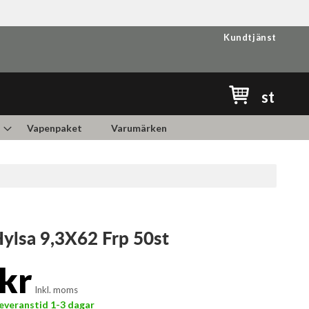
Kundtjänst
Min kundvag
st
Vapenpaket
Varumärken
ylsa 9,3X62 Frp 50st
kr
Inkl. moms
 Leveranstid 1-3 dagar