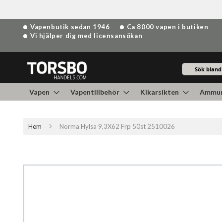
Hoppa
Vapenbutik sedan 1946
Ca 8000 vapen i butiken
till
Vi hjälper dig med licensansökan
innehållet
Sök
Vapen
Vapentillbehör
Kikarsikten
Ammun
Hem
Norma Hylsa 9,3X62 Frp 50st 2510026
Hoppa
till
slutet
av
bildgalleriet