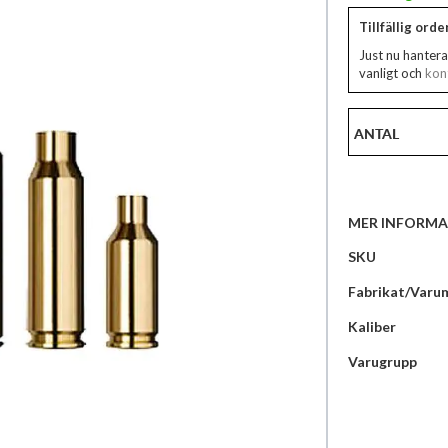
Tillfällig ord
Just nu hantera
vanligt och
kont
ANTAL
MER INFORMA
Mer
SKU
information
Fabrikat/Varu
Kaliber
Varugrupp