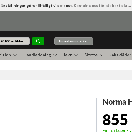
Beställningar görs tillfälligt via e-post.
Kontakta oss för att beställa →
Huvudvarumärken
Sök
ition
Handladdning
Jakt
Skytte
Jaktkläder
Norma H
855 
Finns i lager -