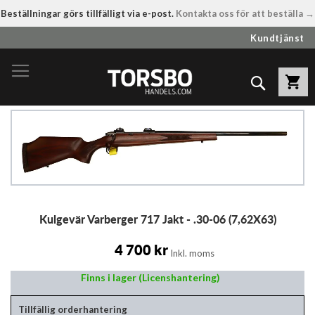
Beställningar görs tillfälligt via e-post.
Kontakta oss för att beställa →
Hoppa
Kundtjänst
till
innehållet
Sök
Hoppa
till
slutet
av
bildgalleriet
Hoppa
Kulgevär Varberger 717 Jakt - .30-06 (7,62X63)
till
början
av
4 700 kr
Inkl. moms
bildgalleriet
Finns i lager (Licenshantering)
Tillfällig orderhantering