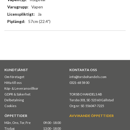
Vapen
Ja
57cm (22.4")
KUNDTJÄNST
KONTAKTA OSS
Om företaget
info@torsbohandels.com
Hitta till oss
0321-68 58 00
Köp- & Leveransvillkor
GDPR & Säkerhet
TORSBO HANDELS AB
Delbetalning
Torsbo 301, SE-523 60 Gällstad
Cookies
Org.nr: SE-556047-7225
ÖPPETTIDER
AVVIKANDE ÖPPETTIDER
Mån, Ons, Tor, Fre
09.00 - 18.00
Tisdag
13.00 - 18.00