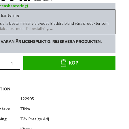
Licenshantering)
erhantering
s alla beställningar via e-post. Bläddra bland våra produkter som
akta oss med din beställning →
VARAN ÄR LICENSPLIKTIG: RESERVERA PRODUKTEN.
KÖP
TION
122905
märke
Tikka
ning
T3x Presige Adj.
Klass 1