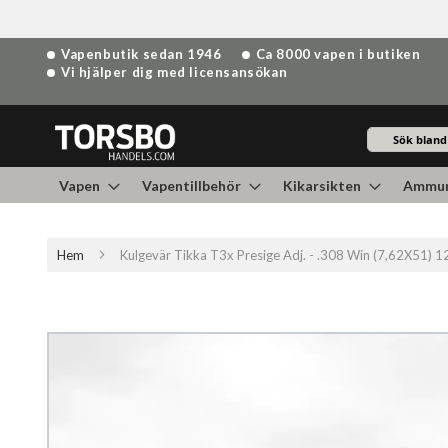
Hoppa
Vapenbutik sedan 1946
Ca 8000 vapen i butiken
till
Vi hjälper dig med licensansökan
innehållet
Sök
Vapen
Vapentillbehör
Kikarsikten
Ammun
Hem
Kulgevär Tikka T3x Presige Adj. - .308 Win (7,62X51) 
Hoppa
till
slutet
av
bildgalleriet