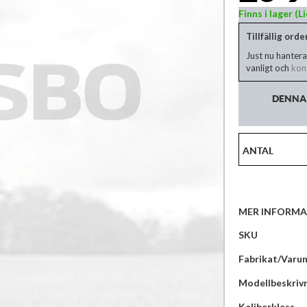
Finns i lager (
Tillfällig ord
Just nu hantera
vanligt och
kont
DENNA 
ANTAL
MER INFORMA
Mer
SKU
information
Fabrikat/Varu
Modellbeskriv
Kaliberklass