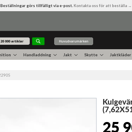
Beställningar görs tillfälligt via e-post.
Kontakta oss för att beställa →
Huvudvarumärken
Sök
ition
Handladdning
Jakt
Skytte
Jaktkläder
122905
Kulgevär
(7,62X5
25 9