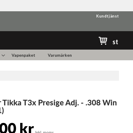
Kundtjänst
Min kundvag
st
Vapenpaket
Varumärken
 Tikka T3x Presige Adj. - .308 Win
1)
00 kr
Inkl. moms