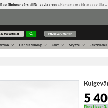
Beställningar görs tillfälligt via e-post.
Kontakta oss för att beställa →
Huvudvarumärken
Sök
ition
Handladdning
Jakt
Skytte
Jaktkläder
Kulgevär
5 40
Finns i lager (