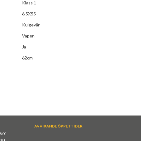
Klass 1
6,5X55
Kulgevär
Vapen
Ja
62cm
AVVIKANDE ÖPPETTIDER
18.00
18.00