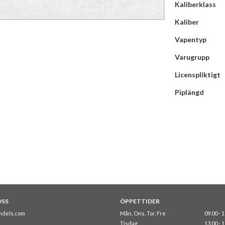
Kaliberklass
Kaliber
Vapentyp
Varugrupp
Licenspliktigt
Piplängd
OSS
ÖPPETTIDER
ndels.com
Mån, Ons, Tor, Fre
09.00 - 
Tisdag
13.00 - 