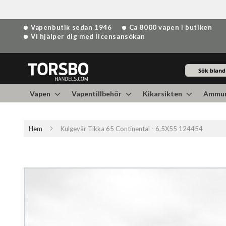
Hoppa
Vapenbutik sedan 1946
Ca 8000 vapen i butiken
till
Vi hjälper dig med licensansökan
innehållet
Sök
Vapen
Vapentillbehör
Kikarsikten
Ammun
Hem
Kulgevär Tikka 65 Continental - 6,5X55 124454
Hoppa
till
slutet
av
bildgalleriet