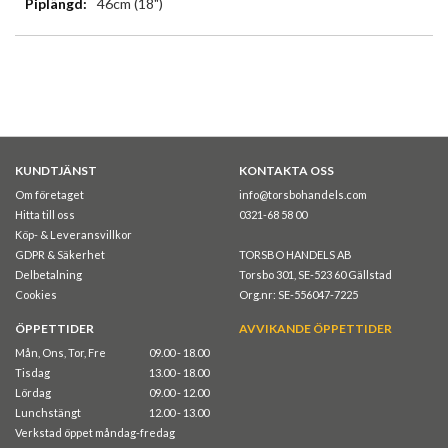
46cm (18")
KUNDTJÄNST
KONTAKTA OSS
Om företaget
info@torsbohandels.com
Hitta till oss
0321-68 58 00
Köp- & Leveransvillkor
GDPR & Säkerhet
TORSBO HANDELS AB
Delbetalning
Torsbo 301, SE-523 60 Gällstad
Cookies
Org.nr: SE-556047-7225
ÖPPETTIDER
AVVIKANDE ÖPPETTIDER
Mån, Ons, Tor, Fre
09.00 - 18.00
Tisdag
13.00 - 18.00
Lördag
09.00 - 12.00
Lunchstängt
12.00 - 13.00
Verkstad öppet måndag-fredag