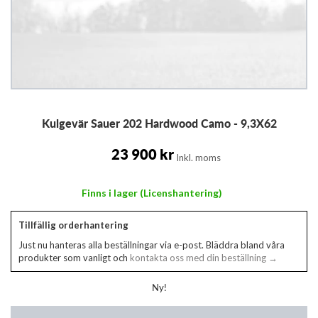
Hoppa
Kulgevär Sauer 202 Hardwood Camo - 9,3X62
till
början
av
23 900 kr
Inkl. moms
bildgalleriet
Finns i lager (Licenshantering)
Tillfällig orderhantering
Just nu hanteras alla beställningar via e-post. Bläddra bland våra
produkter som vanligt och
kontakta oss med din beställning →
Ny!