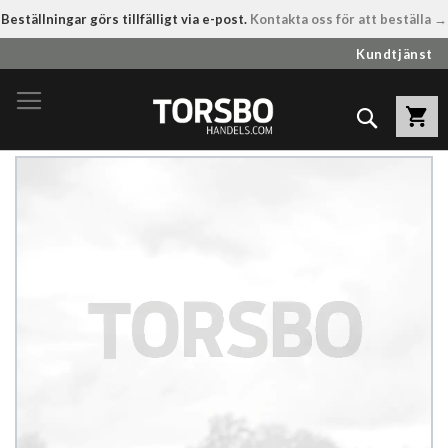
Beställningar görs tillfälligt via e-post.
Kontakta oss för att beställa →
Hoppa
Kundtjänst
till
innehållet
Sök
Hoppa
till
slutet
av
bildgalleriet