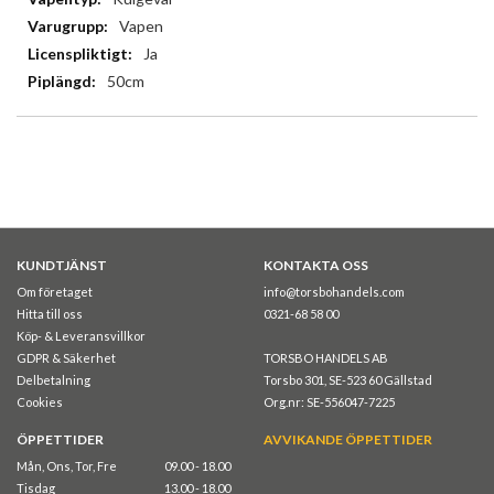
Vapen
Ja
50cm
KUNDTJÄNST
KONTAKTA OSS
Om företaget
info@torsbohandels.com
Hitta till oss
0321-68 58 00
Köp- & Leveransvillkor
GDPR & Säkerhet
TORSBO HANDELS AB
Delbetalning
Torsbo 301, SE-523 60 Gällstad
Cookies
Org.nr: SE-556047-7225
ÖPPETTIDER
AVVIKANDE ÖPPETTIDER
Mån, Ons, Tor, Fre
09.00 - 18.00
Tisdag
13.00 - 18.00