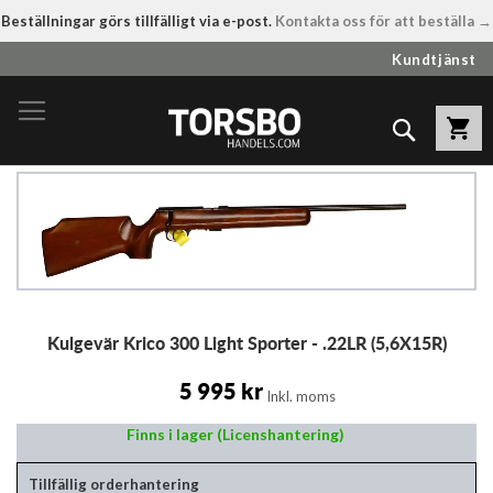
Beställningar görs tillfälligt via e-post.
Kontakta oss för att beställa →
Hoppa
Kundtjänst
till
innehållet
Sök
Hoppa
till
slutet
av
bildgalleriet
Hoppa
Kulgevär Krico 300 Light Sporter - .22LR (5,6X15R)
till
början
av
5 995 kr
Inkl. moms
bildgalleriet
Finns i lager (Licenshantering)
Tillfällig orderhantering