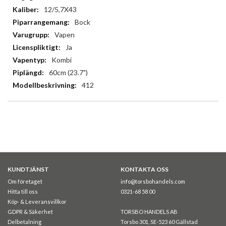
12/5,7X43
Bock
Vapen
Ja
Kombi
60cm (23.7")
412
KUNDTJÄNST
KONTAKTA OSS
Om företaget
info@torsbohandels.com
Hitta till oss
0321-68 58 00
Köp- & Leveransvillkor
GDPR & Säkerhet
TORSBO HANDELS AB
Delbetalning
Torsbo 301, SE-523 60 Gällstad