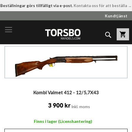
Beställningar görs tillfälligt via e-post.
Kontakta oss för att beställa →
Hoppa
Kundtjänst
till
innehållet
Sök
Hoppa
till
slutet
av
bildgalleriet
Hoppa
Kombi Valmet 412 - 12/5,7X43
till
början
av
3 900 kr
Inkl. moms
bildgalleriet
Finns i lager (Licenshantering)