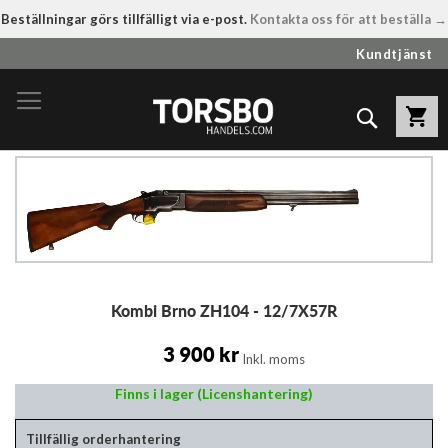
Beställningar görs tillfälligt via e-post.
Kontakta oss för att beställa →
Hoppa
Kundtjänst
till
innehållet
Sök
Hoppa
till
slutet
av
bildgalleriet
Hoppa
Kombi Brno ZH104 - 12/7X57R
till
början
av
3 900 kr
Inkl. moms
bildgalleriet
Finns i lager (Licenshantering)
Tillfällig orderhantering