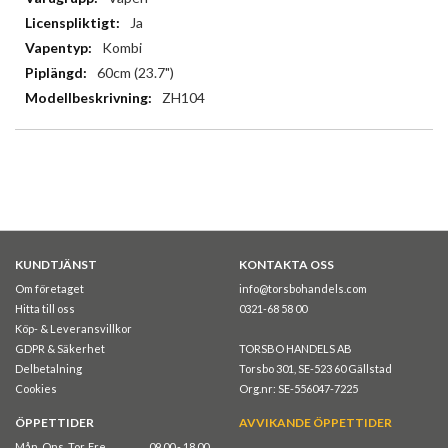
Ja
Kombi
60cm (23.7")
ZH104
KUNDTJÄNST
KONTAKTA OSS
Om företaget
info@torsbohandels.com
Hitta till oss
0321-68 58 00
Köp- & Leveransvillkor
GDPR & Säkerhet
TORSBO HANDELS AB
Delbetalning
Torsbo 301, SE-523 60 Gällstad
Cookies
Org.nr: SE-556047-7225
ÖPPETTIDER
AVVIKANDE ÖPPETTIDER
Mån, Ons, Tor, Fre
09.00 - 18.00