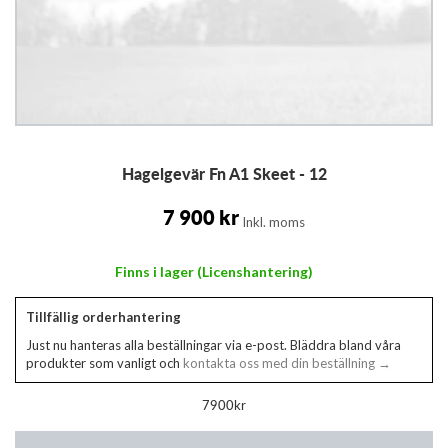
Hoppa
Hagelgevär Fn A1 Skeet - 12
till
början
av
7 900 kr
Inkl. moms
bildgalleriet
Finns i lager (Licenshantering)
Tillfällig orderhantering
Just nu hanteras alla beställningar via e-post. Bläddra bland våra
produkter som vanligt och
kontakta oss med din beställning →
7900kr