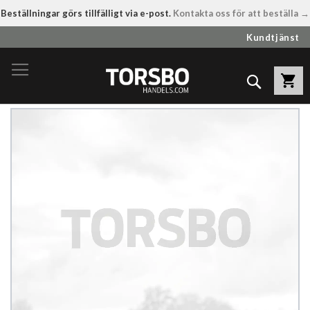
Beställningar görs tillfälligt via e-post.
Kontakta oss för att beställa →
Hoppa
Kundtjänst
till
innehållet
Sök
Hoppa
till
slutet
av
bildgalleriet