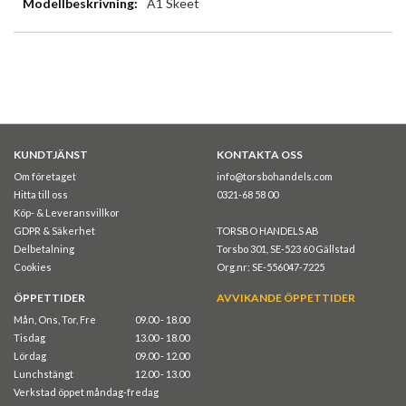
A1 Skeet
KUNDTJÄNST
KONTAKTA OSS
Om företaget
info@torsbohandels.com
Hitta till oss
0321-68 58 00
Köp- & Leveransvillkor
GDPR & Säkerhet
TORSBO HANDELS AB
Delbetalning
Torsbo 301, SE-523 60 Gällstad
Cookies
Org.nr: SE-556047-7225
ÖPPETTIDER
AVVIKANDE ÖPPETTIDER
Mån, Ons, Tor, Fre
09.00 - 18.00
Tisdag
13.00 - 18.00
Lördag
09.00 - 12.00
Lunchstängt
12.00 - 13.00
Verkstad öppet måndag-fredag