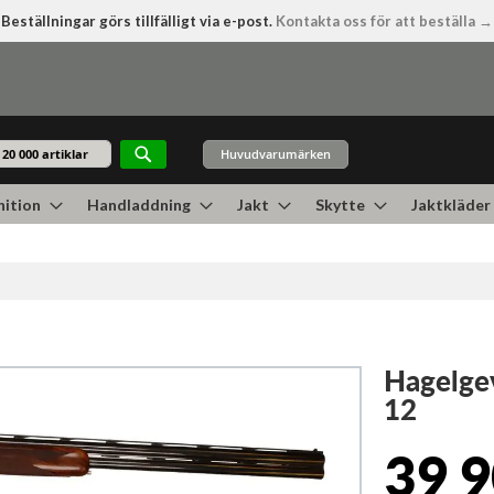
Beställningar görs tillfälligt via e-post.
Kontakta oss för att beställa →
Huvudvarumärken
Sök
ition
Handladdning
Jakt
Skytte
Jaktkläder
Hagelgev
12
39 9