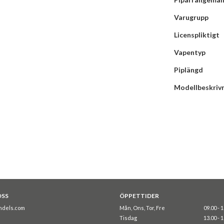
Varugrupp
Licenspliktigt
Vapentyp
Piplängd
Modellbeskriv
OSS
ÖPPETTIDER
ndels.com
Mån, Ons, Tor, Fre
09.00 - 
Tisdag
13.00 - 