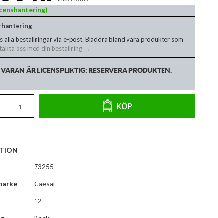
Licenshantering)
erhantering
s alla beställningar via e-post. Bläddra bland våra produkter som
akta oss med din beställning →
VARAN ÄR LICENSPLIKTIG: RESERVERA PRODUKTEN.
KÖP
TION
73255
märke
Caesar
12
ng
Bock