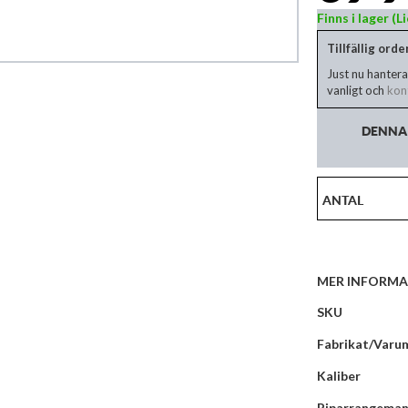
Finns i lager (
Tillfällig ord
Just nu hantera
vanligt och
kont
DENNA 
ANTAL
MER INFORMA
Mer
SKU
information
Fabrikat/Varu
Kaliber
Piparrangema