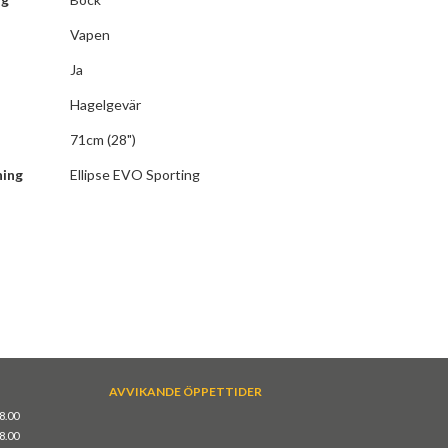
Vapen
Ja
Hagelgevär
71cm (28")
ning
Ellipse EVO Sporting
AVVIKANDE ÖPPETTIDER
18.00
18.00