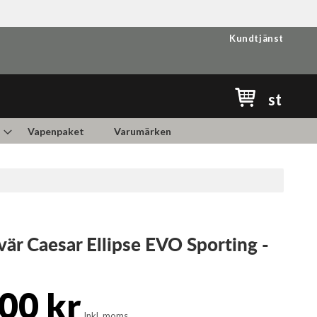
Kundtjänst
Min kundvag
st
Vapenpaket
Varumärken
är Caesar Ellipse EVO Sporting -
00 kr
Inkl. moms