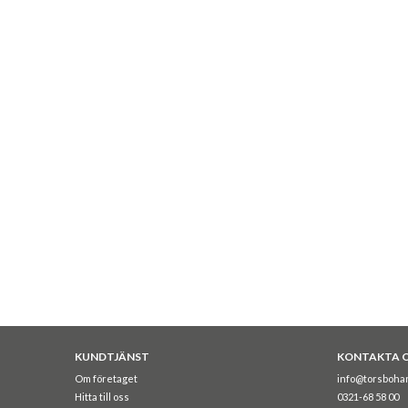
KUNDTJÄNST
KONTAKTA 
Om företaget
info@torsboha
Hitta till oss
0321-68 58 00