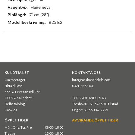
Hagelgevär
71cm (28")
B25 B2
KUNDTJÄNST
KONTAKTA OSS
Om företaget
info@torsbohandels.com
Hitta till oss
0321-68 58 00
Köp- & Leveransvillkor
GDPR & Säkerhet
TORSBO HANDELS AB
Delbetalning
Torsbo 301, SE-523 60 Gällstad
Cookies
Org.nr: SE-556047-7225
ÖPPETTIDER
AVVIKANDE ÖPPETTIDER
Mån, Ons, Tor, Fre
09.00 - 18.00
Tisdag
13.00 - 18.00