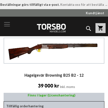
Beställningar görs tillfälligt via e-post.
Kontakta oss för att beställa →
Hoppa
Kundtjänst
till
innehållet
Sök
Hoppa
till
slutet
av
bildgalleriet
Hoppa
Hagelgevär Browning B25 B2 - 12
till
början
av
39 000 kr
Inkl. moms
bildgalleriet
Finns i lager (Licenshantering)
Tillfällig orderhantering