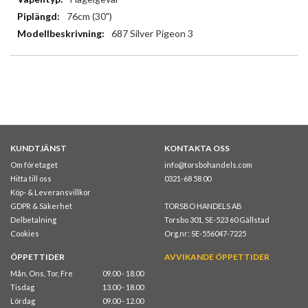
76cm (30")
687 Silver Pigeon 3
KUNDTJÄNST
KONTAKTA OSS
Om företaget
info@torsbohandels.com
Hitta till oss
0321-68 58 00
Köp- & Leveransvillkor
GDPR & Säkerhet
TORSBO HANDELS AB
Delbetalning
Torsbo 301, SE-523 60 Gällstad
Cookies
Org.nr: SE-556047-7225
ÖPPETTIDER
AVVIKANDE ÖPPETTIDER
Mån, Ons, Tor, Fre
09.00 - 18.00
Tisdag
13.00 - 18.00
Lördag
09.00 - 12.00