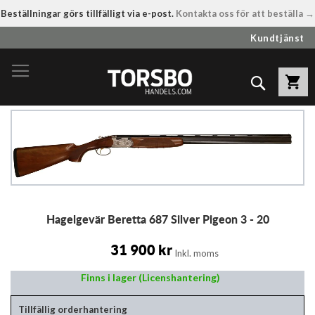
Beställningar görs tillfälligt via e-post.
Kontakta oss för att beställa →
Hoppa
Kundtjänst
till
innehållet
Sök
Hoppa
till
slutet
av
bildgalleriet
Hoppa
Hagelgevär Beretta 687 Silver Pigeon 3 - 20
till
början
av
31 900 kr
Inkl. moms
bildgalleriet
Finns i lager (Licenshantering)
Tillfällig orderhantering