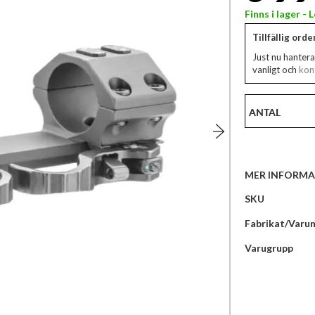
Finns i lager -
Tillfällig ord
Just nu hantera
vanligt och
kont
ANTAL
MER INFORMA
Mer
SKU
information
Fabrikat/Varu
Varugrupp