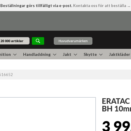
Beställningar görs tillfälligt via e-post.
Kontakta oss för att beställa →
Huvudvarumärken
Sök
ition
Handladdning
Jakt
Skytte
Jaktkläder
616652
ERATAC
BH 10
3 99