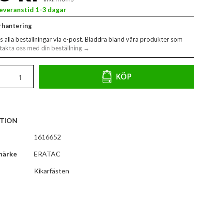
 Leveranstid 1-3 dagar
erhantering
s alla beställningar via e-post. Bläddra bland våra produkter som
akta oss med din beställning →
KÖP
TION
1616652
märke
ERATAC
Kikarfästen