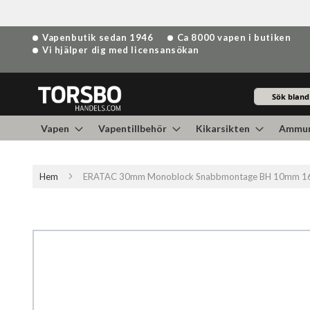
Hoppa
Vapenbutik sedan 1946
Ca 8000 vapen i butiken
till
Vi hjälper dig med licensansökan
innehållet
Sök
Vapen
Vapentillbehör
Kikarsikten
Ammun
Hem
ERATAC 30mm Monoblock Snabbmontage BH 10mm 1
Hoppa
till
slutet
av
bildgalleriet