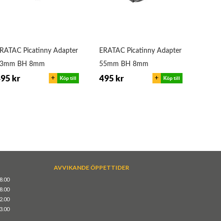
RATAC Picatinny Adapter
ERATAC Picatinny Adapter
Leica
33mm BH 8mm
55mm BH 8mm
4a Be
+
+
95 kr
495 kr
17 9
Köp till
Köp till
AVVIKANDE ÖPPETTIDER
18.00
18.00
12.00
13.00