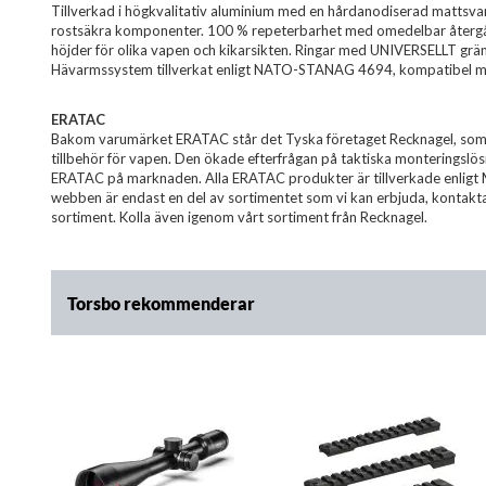
Tillverkad i högkvalitativ aluminium med en hårdanodiserad mattsvart
rostsäkra komponenter. 100 % repeterbarhet med omedelbar återgång t
höjder för olika vapen och kikarsikten. Ringar med UNIVERSELLT gränssn
Hävarmssystem tillverkat enligt NATO-STANAG 4694, kompatibel med
ERATAC
Bakom varumärket ERATAC står det Tyska företaget Recknagel, som s
tillbehör för vapen. Den ökade efterfrågan på taktiska monteringslö
ERATAC på marknaden. Alla ERATAC produkter är tillverkade enligt Mi
webben är endast en del av sortimentet som vi kan erbjuda, kontakt
sortiment. Kolla även igenom vårt sortiment från Recknagel.
Torsbo rekommenderar