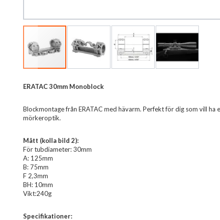
Hoppa
ERATAC 30mm Monoblock
till
början
Blockmontage från ERATAC med hävarm. Perfekt för dig som vill ha et
av
mörkeroptik.
bildgalleriet
Mått (kolla bild 2):
För tubdiameter: 30mm
A: 125mm
B: 75mm
F 2,3mm
BH: 10mm
Vikt:240g
Specifikationer: