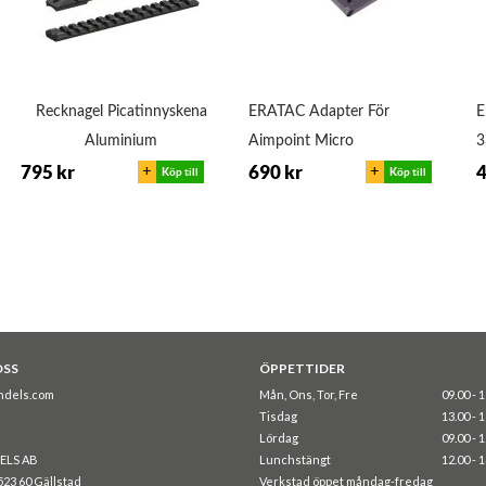
Recknagel Picatinnyskena
ERATAC Adapter För
E
Aluminium
Aimpoint Micro
+
+
795 kr
690 kr
4
Köp till
Köp till
OSS
ÖPPETTIDER
ndels.com
Mån, Ons, Tor, Fre
09.00 - 
Tisdag
13.00 - 
Lördag
09.00 - 
ELS AB
Lunchstängt
12.00 - 
523 60 Gällstad
Verkstad öppet måndag-fredag