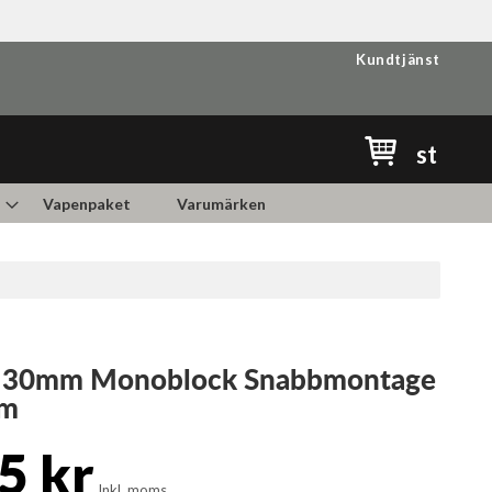
Kundtjänst
Min kundvag
st
Vapenpaket
Varumärken
 30mm Monoblock Snabbmontage
mm
5 kr
Inkl. moms