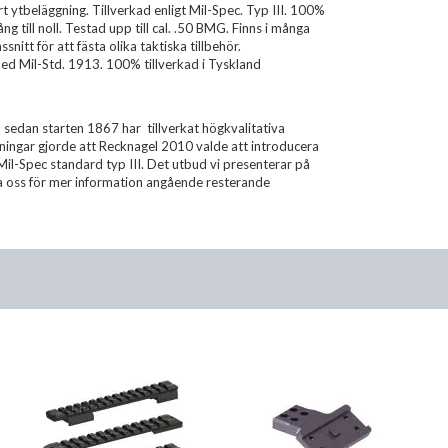
 ytbeläggning. Tillverkad enligt Mil-Spec. Typ III. 100%
ill noll. Testad upp till cal. .50 BMG. Finns i många
itt för att fästa olika taktiska tillbehör.
 Mil-Std. 1913. 100% tillverkad i Tyskland
edan starten 1867 har tillverkat högkvalitativa
sningar gjorde att Recknagel 2010 valde att introducera
l-Spec standard typ III. Det utbud vi presenterar på
a oss för mer information angående resterande