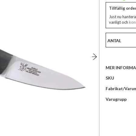
Tillfällig ord
Just nu hantera
vanligt och
kont
ANTAL
MER INFORMA
Mer
SKU
information
Fabrikat/Varu
Varugrupp