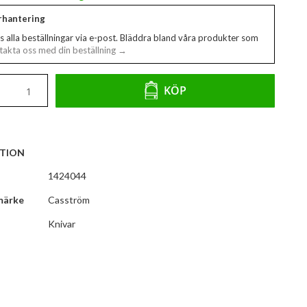
erhantering
s alla beställningar via e-post. Bläddra bland våra produkter som
akta oss med din beställning →
KÖP
TION
1424044
märke
Casström
Knivar