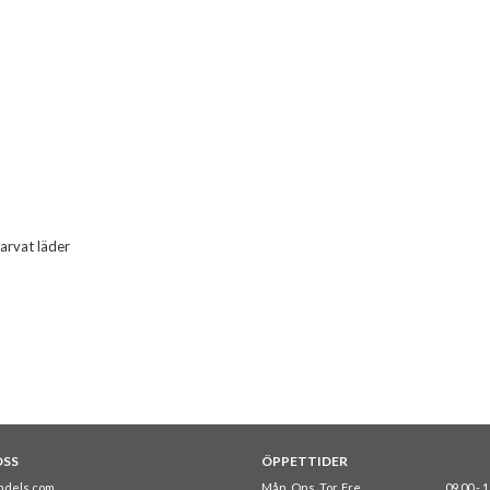
garvat läder
OSS
ÖPPETTIDER
ndels.com
Mån, Ons, Tor, Fre
09.00 - 