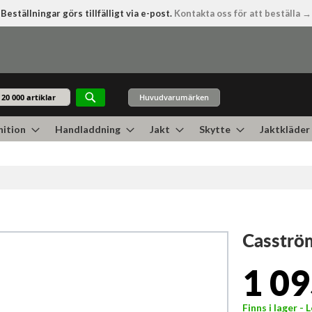
Beställningar görs tillfälligt via e-post.
Kontakta oss för att beställa →
Huvudvarumärken
Sök
ition
Handladdning
Jakt
Skytte
Jaktkläder
Casström
1 09
Finns i lager -