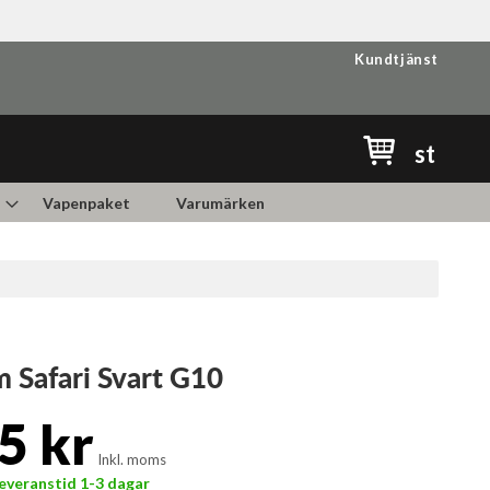
Kundtjänst
Min kundvag
st
Vapenpaket
Varumärken
 Safari Svart G10
5 kr
Inkl. moms
 Leveranstid 1-3 dagar