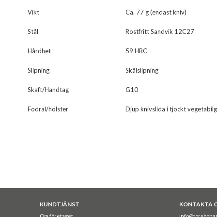
Vikt
Ca. 77 g (endast kniv)
Stål
Rostfritt Sandvik 12C27
Hårdhet
59 HRC
Slipning
Skålslipning
Skaft/Handtag
G10
Fodral/hölster
Djup knivslida i tjockt vegetabil
KUNDTJÄNST
KONTAKTA 
Om företaget
info@torsboha