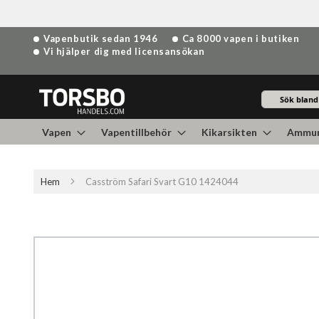
Hoppa
Vapenbutik sedan 1946
Ca 8000 vapen i butiken
till
Vi hjälper dig med licensansökan
innehållet
Sök
Vapen
Vapentillbehör
Kikarsikten
Ammun
Hem
Casström Safari Svart G10 1424044
Hoppa
till
slutet
av
bildgalleriet