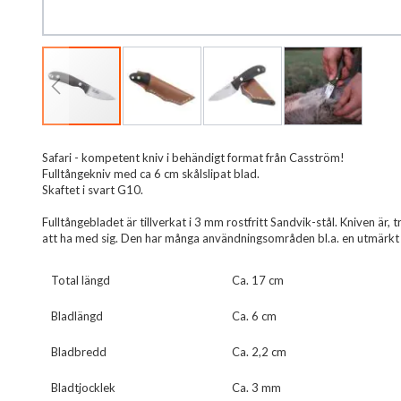
Hoppa
Safari - kompetent kniv i behändigt format från Casström!
till
Fulltångekniv med ca 6 cm skålslipat blad.
början
Skaftet i svart G10.
av
bildgalleriet
Fulltångebladet är tillverkat i 3 mm rostfritt Sandvik-stål. Kniven är, 
att ha med sig. Den har många användningsområden bl.a. en utmärkt f
Total längd
Ca. 17 cm
Bladlängd
Ca. 6 cm
Bladbredd
Ca. 2,2 cm
Bladtjocklek
Ca. 3 mm