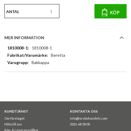
ANTAL
KÖP
MER INFORMATION
Mer
1810008-1
information
Beretta
Bakkappa
KUNDTJÄNST
KONTAKTA OSS
Om företaget
info@torsbohandels.com
Hitta till oss
0321-68 58 00
Köp- & Leveransvillkor