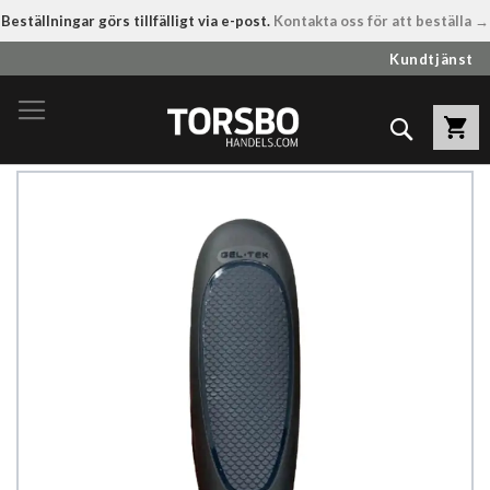
Beställningar görs tillfälligt via e-post.
Kontakta oss för att beställa →
Hoppa
Kundtjänst
till
innehållet
Sök
Hoppa
till
slutet
av
bildgalleriet