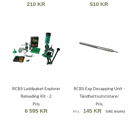
210 KR
510 KR
RCBS Laddpaket Explorer
RCBS Exp Decapping Unit -
Reloading Kit - 2
Tändhattsutstötare/
Kalibreringsstång .375
Pris
Pris
6 595 KR
145 KR
Inkl. moms
Pris