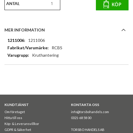
ANTAL
KÖP
MER INFORMATION
Mer
1211006
information
RCBS
Kruthantering
KUNDTJÄNST
KONTAKTA OSS
Om företaget
info@torsbohandels.com
Hitta till oss
0321-68 58 00
Köp- & Leveransvillkor
GDPR & Säkerhet
TORSBO HANDELS AB