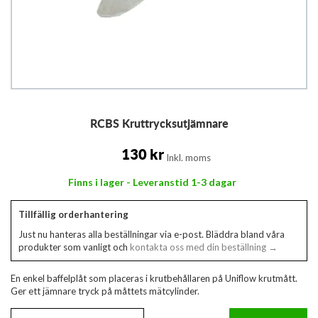
Hoppa
RCBS Kruttrycksutjämnare
till
början
av
130 kr
Inkl. moms
bildgalleriet
Finns i lager - Leveranstid 1-3 dagar
Tillfällig orderhantering
Just nu hanteras alla beställningar via e-post. Bläddra bland våra
produkter som vanligt och
kontakta oss med din beställning →
En enkel baffelplåt som placeras i krutbehållaren på Uniflow krutmått.
Ger ett jämnare tryck på måttets mätcylinder.