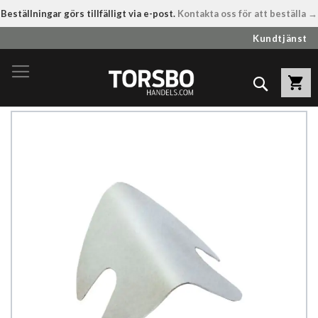
Beställningar görs tillfälligt via e-post.
Kontakta oss för att beställa →
Hoppa
Kundtjänst
till
innehållet
Sök
Hoppa
till
slutet
av
bildgalleriet