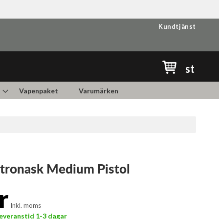
Kundtjänst
Min kundvag
st
Vapenpaket
Varumärken
tronask Medium Pistol
r
Inkl. moms
 Leveranstid 1-3 dagar