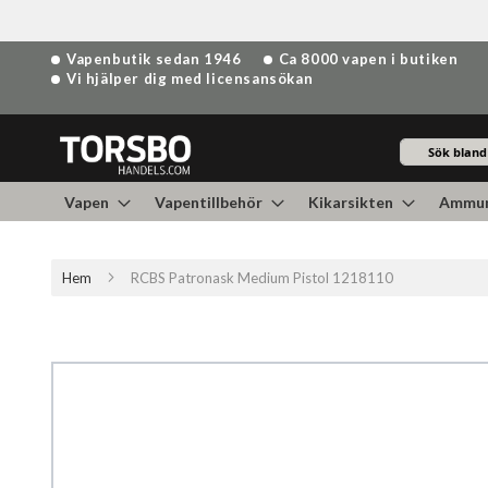
Hoppa
Vapenbutik sedan 1946
Ca 8000 vapen i butiken
till
Vi hjälper dig med licensansökan
innehållet
Sök
Vapen
Vapentillbehör
Kikarsikten
Ammun
Hem
RCBS Patronask Medium Pistol 1218110
Hoppa
till
slutet
av
bildgalleriet