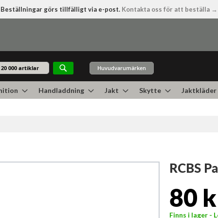
Beställningar görs tillfälligt via e-post.
Kontakta oss för att beställa →
Huvudvarumärken
Sök
ition
Handladdning
Jakt
Skytte
Jaktkläder
RCBS Pa
80 k
Finns i lager -