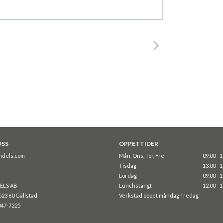
OSS
ÖPPETTIDER
ndels.com
Mån, Ons, Tor, Fre
09.00 - 
Tisdag
13.00 - 
Lördag
09.00 - 
ELS AB
Lunchstängt
12.00 - 
523 60 Gällstad
Verkstad öppet måndag-fredag
047-7225