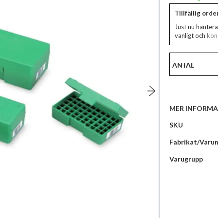
Tillfällig ord
Just nu hantera
vanligt och
kont
ANTAL
MER INFORMA
Mer
SKU
information
Fabrikat/Varu
Varugrupp