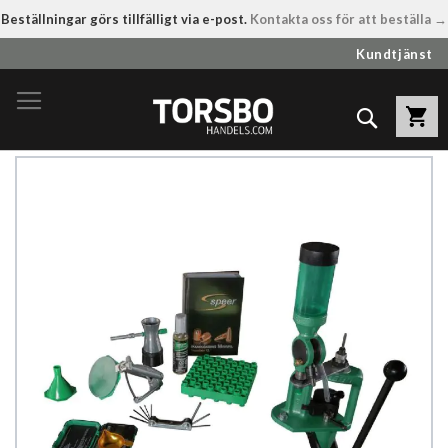
Beställningar görs tillfälligt via e-post.
Kontakta oss för att beställa →
Hoppa
Kundtjänst
till
innehållet
Sök
Hoppa
till
slutet
av
bildgalleriet