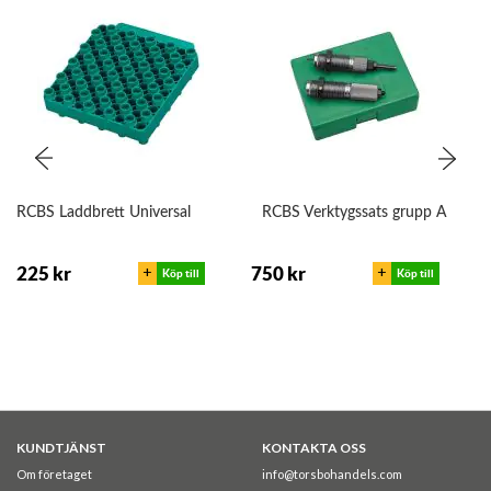
RCBS Laddbrett Universal
RCBS Verktygssats grupp A
+
+
225 kr
750 kr
Köp till
Köp till
KUNDTJÄNST
KONTAKTA OSS
Om företaget
info@torsbohandels.com