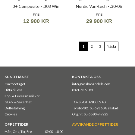
3+ Composite - .308 Win
Nordic Vari-tech - .30-06
(7,62X51)
(7,62X63)
Pris
Pris
12 900 KR
29 900 KR
Page
You're
Page
Page
1
2
3
Nästa
currently
reading
page
KUNDTJÄNST
KONTAKTA OSS
Om företaget
info@torsbohandels.com
Hitta till oss
0321-68 58 00
Köp- & Leveransvillkor
GDPR & Säkerhet
TORSBO HANDELS AB
Delbetalning
Torsbo 301, SE-523 60 Gällstad
Cookies
Org.nr: SE-556047-7225
ÖPPETTIDER
AVVIKANDE ÖPPETTIDER
Mån, Ons, Tor, Fre
09.00 - 18.00