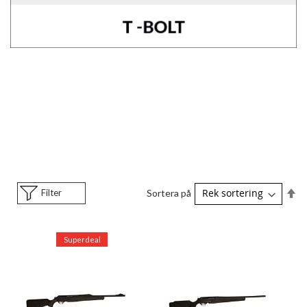
Sä
Filter
Sortera på
fa
so
Superdeal