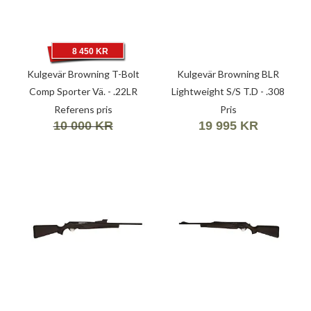
8 450 KR
Kulgevär Browning T-Bolt
Kulgevär Browning BLR
Comp Sporter Vä. - .22LR
Lightweight S/S T.D - .308
(5,6X15R)
Win (7,62X51)
Referens pris
Pris
10 000 KR
19 995 KR