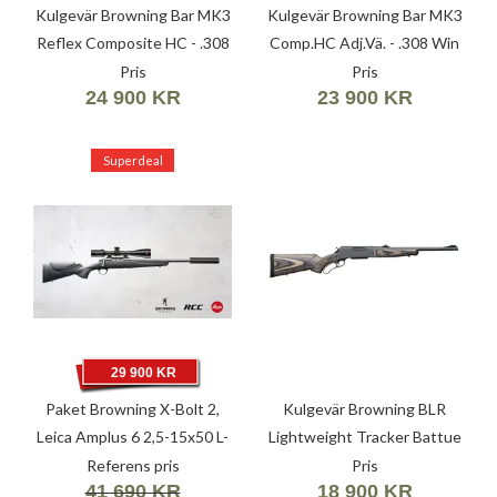
Kulgevär Browning Bar MK3
Kulgevär Browning Bar MK3
Reflex Composite HC - .308
Comp.HC Adj.Vä. - .308 Win
Win (7,62X51)
(7,62X51)
Pris
Pris
24 900 KR
23 900 KR
Superdeal
29 900 KR
Paket Browning X-Bolt 2,
Kulgevär Browning BLR
Leica Amplus 6 2,5-15x50 L-
Lightweight Tracker Battue
4w BDC Moa RCC Hunter
Referens pris
Pris
41 690 KR
18 900 KR