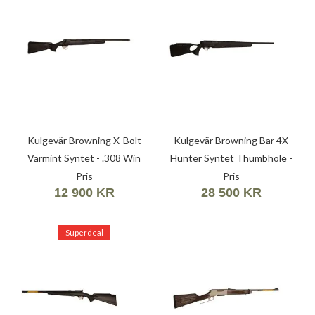
Kulgevär Browning X-Bolt
Kulgevär Browning Bar 4X
Varmint Syntet - .308 Win
Hunter Syntet Thumbhole -
(7,62X51)
9,3X62
Pris
Pris
12 900 KR
28 500 KR
Superdeal