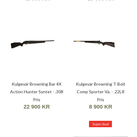
Kulgevär Browning Bar 4X
Kulgevär Browning T-Bolt
Action Hunter Syntet - .308
Comp Sporter Vä. - .22LR
Win (7,62X51)
(5,6X15R)
Pris
Pris
22 900 KR
8 900 KR
Superdeal