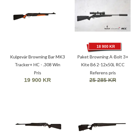
18 900 KR
Kulgevär Browning Bar MK3
Paket Browning A-Bolt 3+
Tracker+ HC - .308 Win
Kite B6 2-12x50i, RCC
(7,62X51)
Pris
Referens pris
19 900 KR
25 285 KR