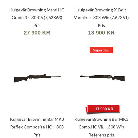
Kulgevär Browning Maral HC
Kulgevär Browning X-Bolt
Grade 3 - .30-06 (7,62X63)
Varmint - .308 Win (7,62X51)
Pris
Pris
27 900 KR
18 900 KR
Superdeal
17 900 KR
Kulgevär Browning Bar MK3
Kulgevär Browning Bar MK3
Reflex Composite HC - .308
Comp.HC Vä. - .308 Win
Win (7,62X51)
(7,62X51)
Pris
Referens pris