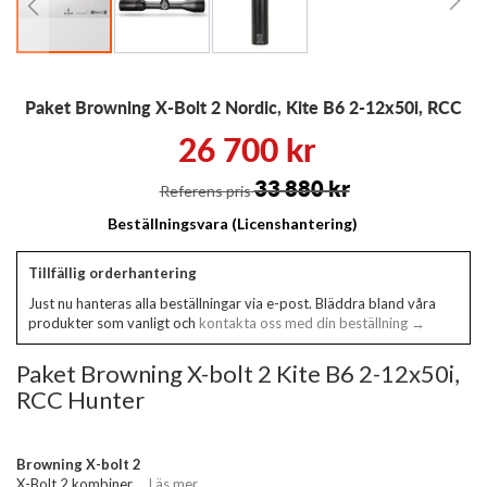
Hoppa
Paket Browning X-Bolt 2 Nordic, Kite B6 2-12x50i, RCC
till
början
26 700 kr
av
bildgalleriet
33 880 kr
Referens pris
Beställningsvara (Licenshantering)
Tillfällig orderhantering
Just nu hanteras alla beställningar via e-post. Bläddra bland våra
produkter som vanligt och
kontakta oss med din beställning →
Paket Browning X-bolt 2 Kite B6 2-12x50i,
RCC Hunter
Browning X-bolt 2
X-Bolt 2 kombiner
... Läs mer