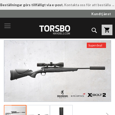
Beställningar görs tillfälligt via e-post.
Kontakta oss för att beställa →
Hoppa
Kundtjänst
till
innehållet
Sök
Hoppa
Superdeal
till
slutet
av
bildgalleriet