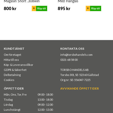
Magasin Short .308win
Med Hänglås
+
+
800 kr
895 kr
.243win
Köp till
Köp till
KUNDTJÄNST
KONTAKTA OSS
Om företaget
info@torsbohandels.com
Hitta till oss
0321-68 58 00
Köp- & Leveransvillkor
GDPR & Säkerhet
TORSBO HANDELS AB
Delbetalning
Torsbo 301, SE-523 60 Gällstad
Cookies
Org.nr: SE-556047-7225
ÖPPETTIDER
AVVIKANDE ÖPPETTIDER
Mån, Ons, Tor, Fre
09.00 - 18.00
Tisdag
13.00 - 18.00
Lördag
09.00 - 12.00
Lunchstängt
12.00 - 13.00