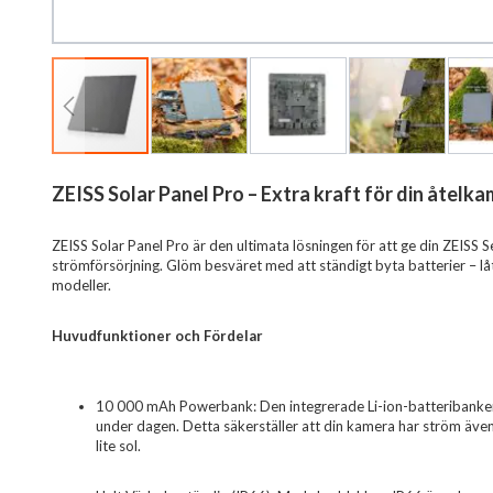
ZEISS Solar Panel Pro – Extra kraft för din åtelk
Hoppa
till
början
ZEISS Solar Panel Pro är den ultimata lösningen för att ge din ZEISS S
av
strömförsörjning. Glöm besväret med att ständigt byta batterier – l
bildgalleriet
modeller.
Huvudfunktioner och Fördelar
10 000 mAh Powerbank: Den integrerade Li-ion-batteribanken
under dagen. Detta säkerställer att din kamera har ström äve
lite sol.