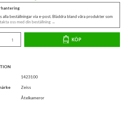
erhantering
s alla beställningar via e-post. Bläddra bland våra produkter som
akta oss med din beställning →
KÖP
TION
1423100
märke
Zeiss
Åtelkameror