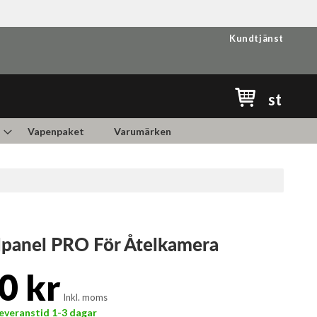
Kundtjänst
Min kundvag
st
Vapenpaket
Varumärken
lpanel PRO För Åtelkamera
0 kr
Inkl. moms
 Leveranstid 1-3 dagar