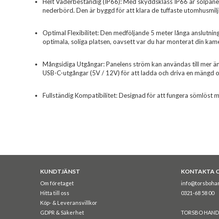
Helt Väderbeständig (IP66): Med skyddsklass IP66 är solpan
nederbörd. Den är byggd för att klara de tuffaste utomhusmil
Optimal Flexibilitet: Den medföljande 5 meter långa anslutnin
optimala, soliga platsen, oavsett var du har monterat din kam
Mångsidiga Utgångar: Panelens ström kan användas till mer ä
USB-C-utgångar (5V / 12V) för att ladda och driva en mängd ol
Fullständig Kompatibilitet: Designad för att fungera sömlöst 
KUNDTJÄNST
KONTAKTA 
Om företaget
info@torsboha
Hitta till oss
0321-68 58 00
Köp- & Leveransvillkor
GDPR & Säkerhet
TORSBO HAND