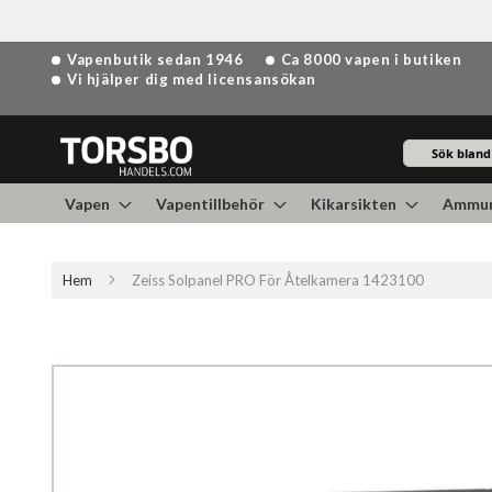
Hoppa
Vapenbutik sedan 1946
Ca 8000 vapen i butiken
till
Vi hjälper dig med licensansökan
innehållet
Sök
Vapen
Vapentillbehör
Kikarsikten
Ammun
Hem
Zeiss Solpanel PRO För Åtelkamera 1423100
Hoppa
till
slutet
av
bildgalleriet