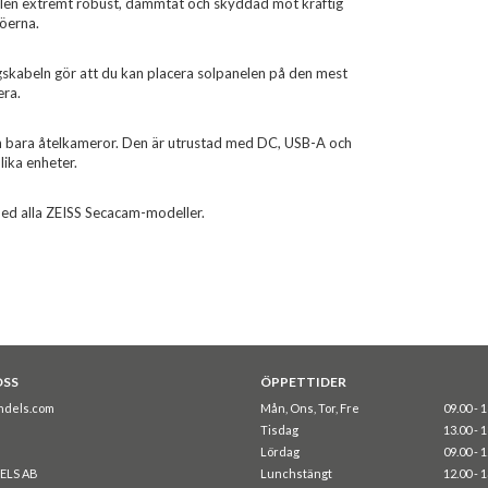
elen extremt robust, dammtät och skyddad mot kraftig
jöerna.
gskabeln gör att du kan placera solpanelen på den mest
era.
n bara åtelkameror. Den är utrustad med DC, USB-A och
ika enheter.
med alla ZEISS Secacam-modeller.
OSS
ÖPPETTIDER
ndels.com
Mån, Ons, Tor, Fre
09.00 - 
Tisdag
13.00 - 
Lördag
09.00 - 
ELS AB
Lunchstängt
12.00 - 