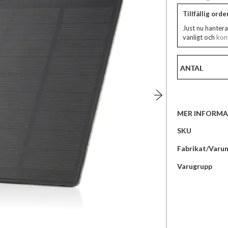
Tillfällig ord
Just nu hantera
vanligt och
kont
ANTAL
MER INFORMA
Mer
SKU
information
Fabrikat/Varu
Varugrupp