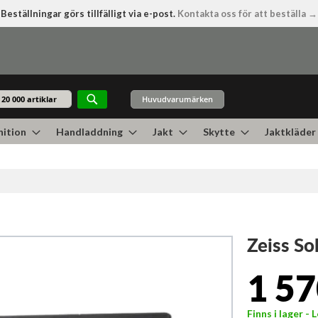
Beställningar görs tillfälligt via e-post.
Kontakta oss för att beställa →
Huvudvarumärken
Sök
ition
Handladdning
Jakt
Skytte
Jaktkläder
Zeiss So
1 57
Finns i lager -