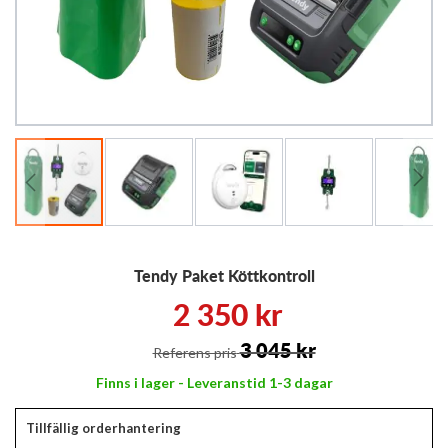
Hoppa
Tendy Paket Köttkontroll
till
början
2 350 kr
av
bildgalleriet
3 045 kr
Referens pris
Finns i lager - Leveranstid 1-3 dagar
Tillfällig orderhantering