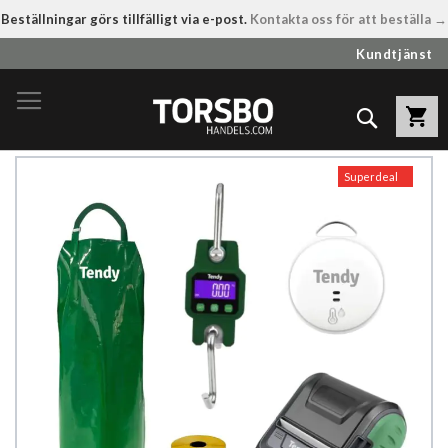
Beställningar görs tillfälligt via e-post.
Kontakta oss för att beställa →
Hoppa
Kundtjänst
till
innehållet
Sök
Hoppa
Superdeal
till
slutet
av
bildgalleriet